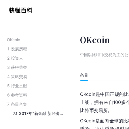
OKcoin
OKcoin
1
发展历程
中国以比特币交易为主的公
2
投资人
3
获得荣誉
条目
4
策略交易
5
行业贡献
OKcoin是中国正规
6
参考资料
上线，拥有来自100
7
条目合集
比特币交易所。
7.1
2017年“新金融·新经济——全球投资策略峰会”的主办方
OKcoin是面向全球
委托、冰山委托和时间