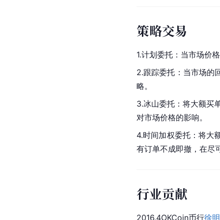
策略交易
1.计划委托：当市场价
2.跟踪委托：当市场
略。
3.冰山委托：将大额
对市场价格的影响。
4.时间加权委托：将
有订单不成即撤，在尽
行业贡献
2016.4OKCoin币行
徐明