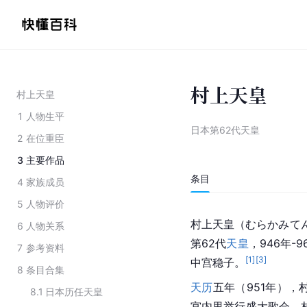
村上天皇
村上天皇
1
人物生平
日本第62代天皇
2
在位重臣
3
主要作品
条目
4
家族成员
5
人物评价
村上天皇（むらかみてん
6
人物关系
第62代
天皇
，946年
7
参考资料
[
1
]
[
3
]
中宫稳子。
8
条目合集
天历
五年（951年），
8.1
日本历任天皇
宫内里举行盛大歌会，村