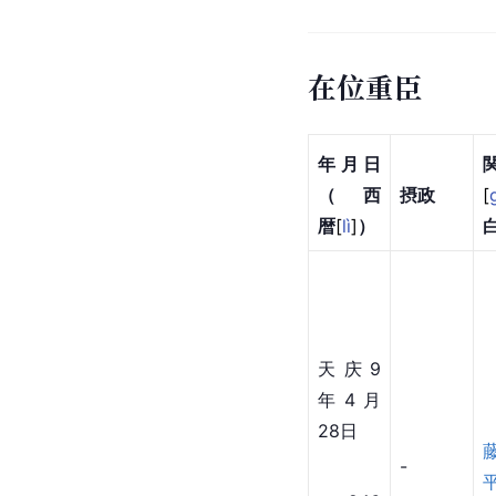
在位重臣
年月日
（西
摂政
[
暦
[
lì
]
）
天庆9
年4月
28日
-