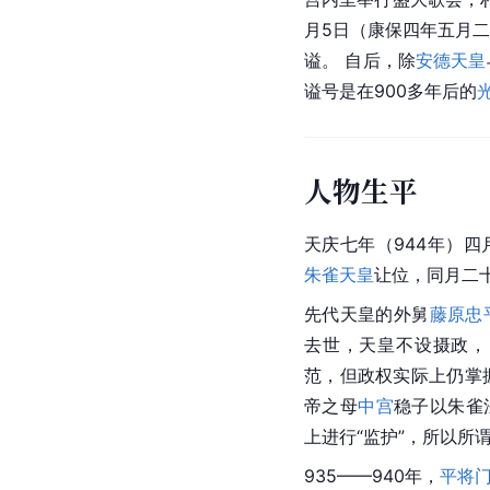
月5日（康保四年五月
谥。 自后，除
安德天皇
谥号是在900多年后的
人物生平
天庆七年（944年）四
朱雀天皇
让位，同月二
先代天皇的外舅
藤原忠
去世，天皇不设
摄政
，
范，但政权实际上仍掌
帝之母
中宫
稳子以朱雀
上进行“监护”，所以所
935——940年，
平将