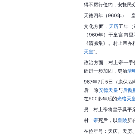
得不厉行俭约，安抚民
天德四年（960年），
文化方面，
天历
五年（
（960年）于皇宫内
《清凉集》。村上帝亦
天皇
”。
政治方面，村上帝一手
础进一步加固，吏治
清
967年7月5日（康保
后，除
安德天皇
与
后醍
在900多年后的
光格天
另，村上帝将皇子具平
村
上帝
死后，以
皇陵
所
在位年号：天庆、天历