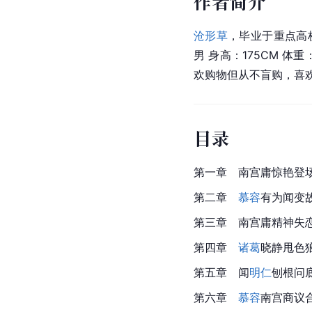
作者简介
沧形草
，毕业于重点高
男 身高：175CM 
欢购物但从不盲购，喜
目录
第一章　南宫庸惊艳登
第二章　
慕容
有为闻变
第三章　南宫庸精神失
第四章
　诸葛
晓静甩色
第五章　闻
明仁
刨根问
第六章
　慕容
南宫商议