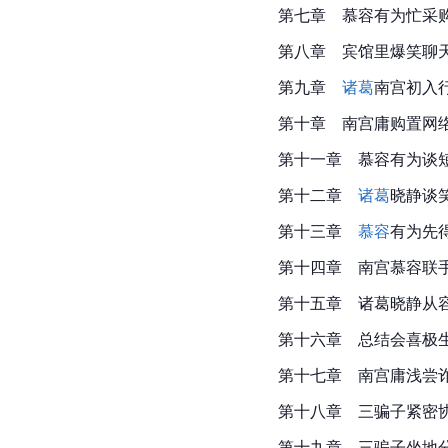
第七章　慕容有为忙采
第八章　宾馆里爆笑聊
第九章　
诸葛
南宫初入
第十章　南宫庸购置网
第十一章　慕容有为谈
第十二章
　诸葛
晓静谈
第十三章　
慕容
有为先
第十四章　南宫慕容联
第十五章　诸葛晓静从
第十六章　总结会喜极
第十七章　南宫庸浅尝
第十八章　三骗子紧密
第十九章　三骗子坐地