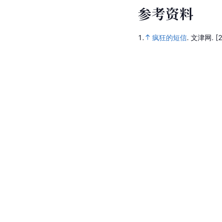
参
考
资
料
1.
疯狂的短信
.
文津网.
[