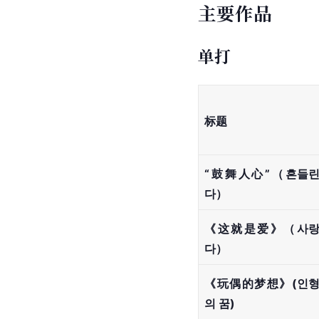
主要作品
单打
标题
“鼓舞人心”（흔들
다）
《这就是爱》（사랑
다）
《玩偶的梦想》(인
의 꿈)