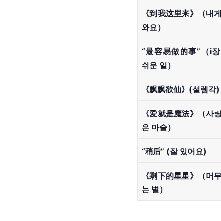
《到我这里来》（내
와요）
“最容易做的事”（і장
쉬운 일）
《飘飘欲仙》(설렘각)
《爱就是魔法》（사
은 마술）
“稍后” (잘 있어요)
《剩下的星星》（머
는 별）