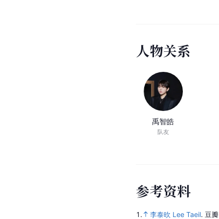
人
物
关
系
禹智皓
队友
参
考
资
料
1.
李泰欥 Lee Taeil
.
豆瓣