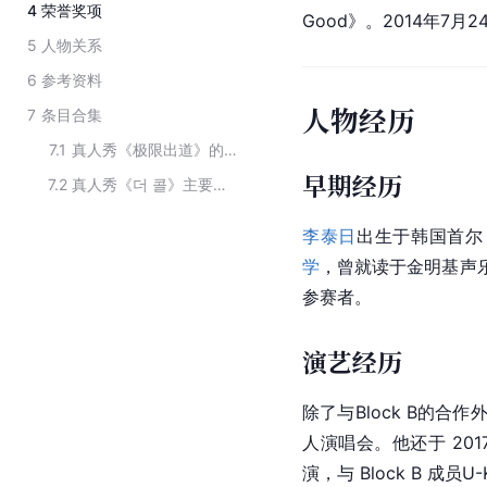
4
荣誉奖项
Good》。2014年7
5
人物关系
6
参考资料
人物经历
7
条目合集
7.1
真人秀《极限出道》的导师
早期经历
7.2
真人秀《더 콜》主要演员
李泰日
出生于韩国首尔
学
，曾就读于金明基声
参赛者。
演艺经历
除了与Block B的合作
人演唱会。他还于 2017
演，与 Block B 成员