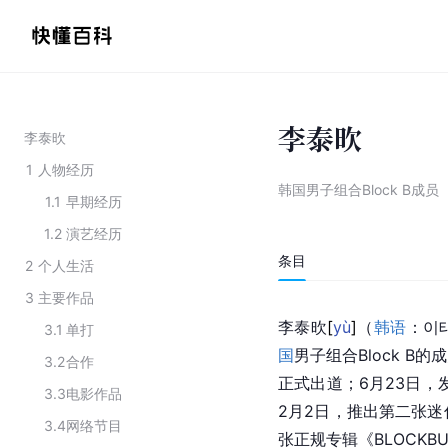
李泰欥
李泰欥
1
人物经历
韩国男子组合Block B成员
1.1
早期经历
1.2
演艺经历
条目
2
个人生活
3
主要作品
李泰
欥
[
yù
]
（
韩语
：이
3.1
单打
国
男子组合Block B的
3.2
合作
正式出道；6月23日，发布首
3.3
电影作品
2月2日，推出第二张迷你专辑
3.4
网络节目
张正规专辑《BLOCKBU