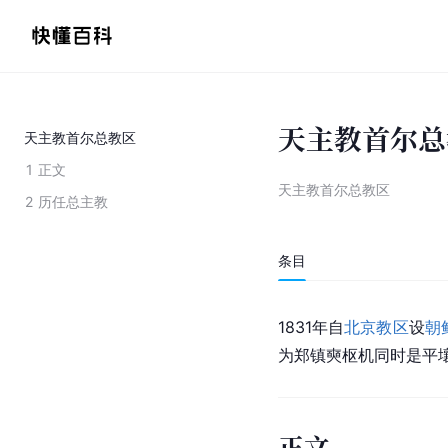
天主教首尔总
天主教首尔总教区
1
正文
天主教首尔总教区
2
历任总主教
条目
1831年自
北京教区
设
朝
为郑镇奭枢机同时是平
正文