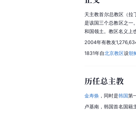
天主教首尔总教区（
拉
是该国三个总教区之一
和国领土。教区名义上
2004年有教友1,276,
1831年自
北京教区
设
朝
历任总主教
金寿焕
，同时是
韩国
第
卢基南，韩国首名国籍