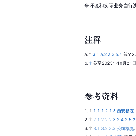
争环境和实际业务自行
注
释
a.
a.1
a.2
a.3
a.4
截至2
b.
截至2025年10月21
参
考
资
料
1.
1.1
1.2
1.3
西安杨森
2.
2.1
2.2
2.3
2.4
2.5
2
3.
3.1
3.2
3.3
公司概览