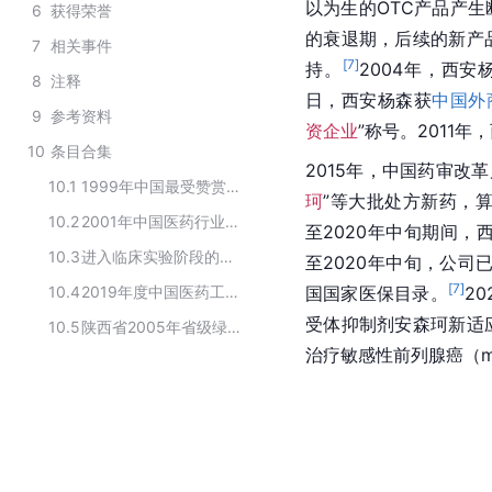
以为生的OTC产品产
6
获得荣誉
的衰退期，后续的新产
7
相关事件
[
7
]
持。
2004年，西安
8
注释
日，西安杨森获
中国外
9
参考资料
资企业
”称号。2011
10
条目合集
2015年，中国药审改
10.1
1999年中国最受赞赏的合资企业
珂
”等大批处方新药，
10.2
2001年中国医药行业销售额排序前10名的企业
至2020年中旬期间，
10.3
进入临床实验阶段的新冠疫苗品牌
至2020年中旬，公司
[
7
]
10.4
2019年度中国医药工业百强企业榜单
国国家医保目录。
2
受体抑制剂安森珂新适
10.5
陕西省2005年省级绿色企业名单
治疗敏感性前列腺癌（