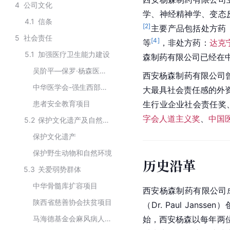
4
公司文化
学、神经精神学、变态
4.1
信条
[
2
]
主要产品包括处方药
5
社会责任
[
4
]
等
，非处方药：
达克
5.1
加强医疗卫生能力建设
森制药有限公司已经在中
吴阶平—保罗·杨森医学药学奖（吴杨奖）
西安杨森制药有限公司
中华医学会-强生西部行活动
大最具社会责任感的外资
患者安全教育项目
生行业企业社会责任奖
字会人道主义奖
、
中国
5.2
保护文化遗产及自然环境
保护文化遗产
保护野生动物和自然环境
历史沿革
5.3
关爱弱势群体
中华骨髓库扩容项目
西安杨森制药有限公司成
陕西省慈善协会扶贫项目
（Dr. Paul Jan
马海德基金会麻风病人捐赠支持项目
始，西安杨森以每年两位