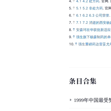
4.
4.1
4.2
处方药
.
官网.
5.
5.1
5.2
非处方药
.
官网
6.
6.1
6.2
6.3
公司荣誉
7.
7.1
7.2
消逝的西安杨
8.
安森珂在华获批新适应
9.
强生旗下杨森制药的单
10.
强生重磅药达雷妥尤
条
目
合
集
1999年中国最