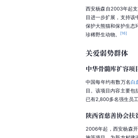
西安杨森自2003年起
目进一步扩展，支持该
保护大熊猫和保护生态
[
16
]
珍稀野生动物。
关爱弱势群体
中华骨髓库扩容项
中国每年约有数万名
白
目。该项目内容主要包
已有2,800多名强生
陕西省慈善协会扶
2006年起，西安杨森
施等项目，为
新农村
建