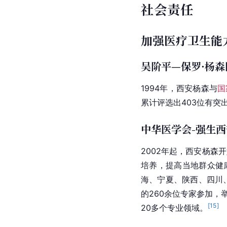
社会责任
加强医疗卫生能
吴阶平—保罗·杨
1994年，西安杨森与
国
累计评选出403位有
中华医学会-强生
2002年起，西安杨森
培养，提高当地群众健康
海、宁夏、陕西、四川
的260余位专家参加，
[
15
]
20多个专业领域。