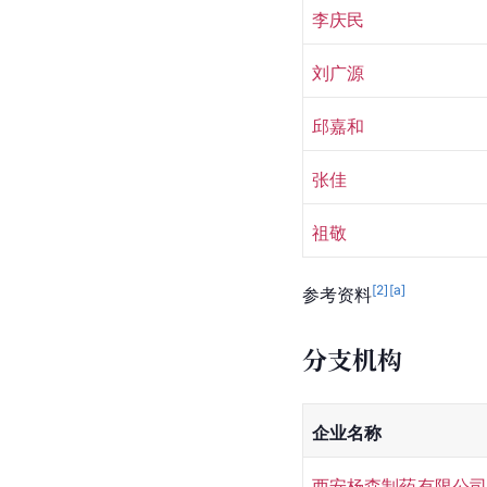
李庆民
刘广源 
邱嘉和 
张佳
祖敬 
[
2
]
[a]
参考资料
分支机构
企业名称
西安杨森制药有限公司