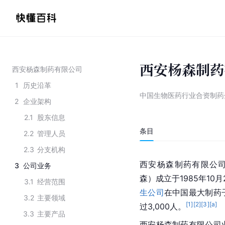
西安杨森制药
西安杨森制药有限公司
1
历史沿革
中国生物医药行业合资制药
2
企业架构
2.1
股东信息
条目
2.2
管理人员
2.3
分支机构
西安杨森制药有限公司（Xia
3
公司业务
森）成立于1985年1
3.1
经营范围
生公司
在中国最大制药
3.2
主要领域
[
1
]
[
2
]
[
3
]
[a]
过3,000人。
3.3
主要产品
西安杨森制药有限公司