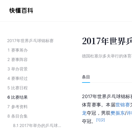
2017年世
2017年世界乒乓球锦标赛
1
赛事筹办
德国杜塞尔多夫举行的体育
2
赛事阵容
3
举办背景
条目
4
赛事经过
5
比赛日程
2017年世界乒乓球锦标
6
比赛结果
体育赛事。本届
世锦赛
7
参考资料
龙
夺冠，男双
樊振东
/
许
8
条目合集
[
1
]
[
2
]
夺冠。
8.1
2017年举办的乒乓球职业赛事