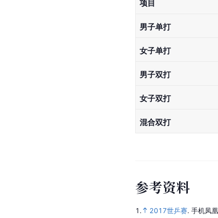
项目
男子单打
女子单打
男子双打
女子双打
混合双打
参
考
资
料
1.
2017世乒赛
.
手机凤凰