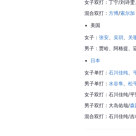
女子双打：丁宁/刘诗雯
混合双打：
方博
/
索尔加
美国
女子：
张安
、
吴玥
、
关
男子：贾哈、阿格提、
日本
女子单打：
石川佳纯
、
男子单打：
水谷隼
、
松
女子双打：石川佳纯/平
男子双打：大岛佑哉/
森
混合双打：石川佳纯/吉