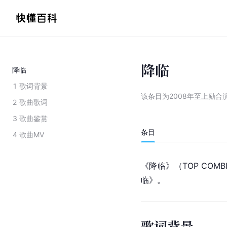
降临
降临
1
歌词背景
该条目为
2008年至上励合
2
歌曲歌词
3
歌曲鉴赏
条目
4
歌曲MV
《降临》（TOP COMB
临》。
歌词背景