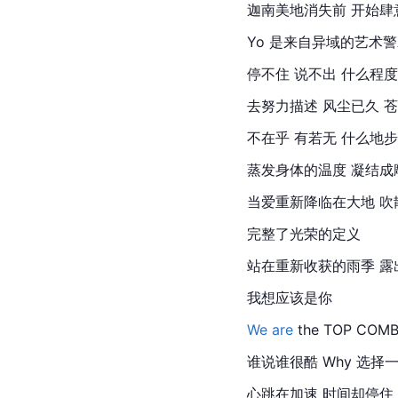
迦南美地
消失前 开始
Yo 是来自异域的艺术警示
停不住 说不出 什么程度
去努力描述 风尘已久 
不在乎 有若无 什么地步
蒸发身体的温度 凝结成
当爱重新降临在大地 吹
完整了光荣的定义
站在重新收获的雨季 露
我想应该是你
We are 
the TOP COMB
谁说谁很酷 Why 选择
心跳在加速
 时间
却停住