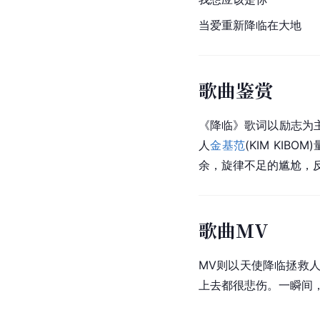
当爱重新降临在大地
歌曲鉴赏
《降临》歌词以励志为
人
金基范
(KIM KIB
余，旋律不足的尴尬，
歌曲MV
MV则以天使降临拯救
上去都很悲伤。一瞬间，