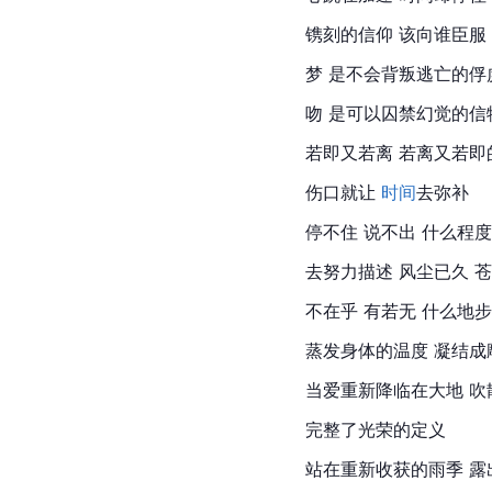
镌刻的信仰 该向谁臣服
梦 是不会背叛逃亡的俘
吻 是可以囚禁幻觉的信
若即又若离 若离又若即
伤口就让
 时间
去弥补
停不住 说不出 什么程度
去努力描述 风尘已久 
不在乎 有若无 什么地步
蒸发身体的温度 凝结成
当爱重新降临在大地 吹
完整了光荣的定义
站在重新收获的雨季 露