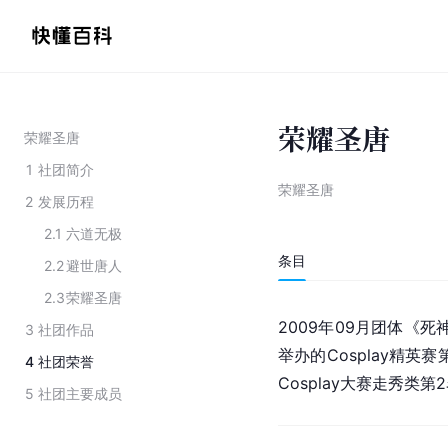
荣耀圣唐
荣耀圣唐
1
社团简介
荣耀圣唐
2
发展历程
2.1
六道无极
条目
2.2
避世唐人
2.3
荣耀圣唐
2009年09月团体《死
3
社团作品
举办的Cosplay精英
4
社团荣誉
Cosplay大赛走秀类第
5
社团主要成员