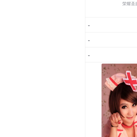
荣耀圣
-
-
-