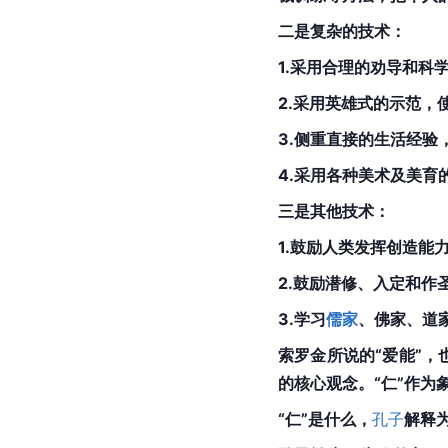
二是复杂的技术：
1.采用合理的劝导和科
2.采用英雄式的示范，
3.侧重直接的生活经验
4.采用各种美术及美育
三是其他技术：
1.鼓励人类发挥创造能
2.鼓励潜修、入定和作
3.学习
儒家
、佛家、道
索罗金所说的“爱能”，
的核心观念。“仁”作为
“仁”是什么，
孔子
解释为