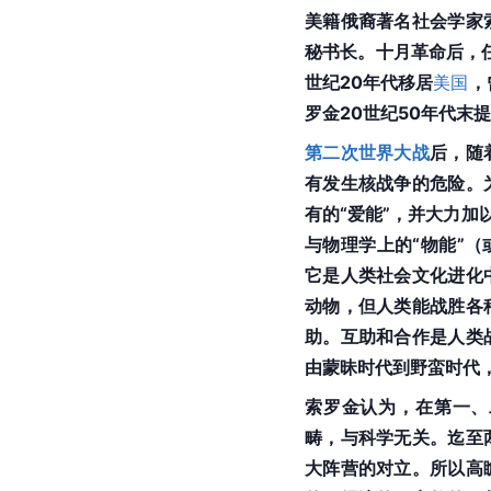
美籍俄裔著名社会学家
秘书长。十月革命后，
世纪20年代移居
美国
，
罗金20世纪50年代末
第二次世界大战
后，随
有发生核战争的危险。
有的“爱能”，并大力加
与物理学上的“物能”（
它是人类社会文化进化
动物，但人类能战胜各
助。互助和合作是人类
由蒙昧时代到野蛮时代
索罗金认为，在第一、
畴，与科学无关。迄至
大阵营的对立。所以高