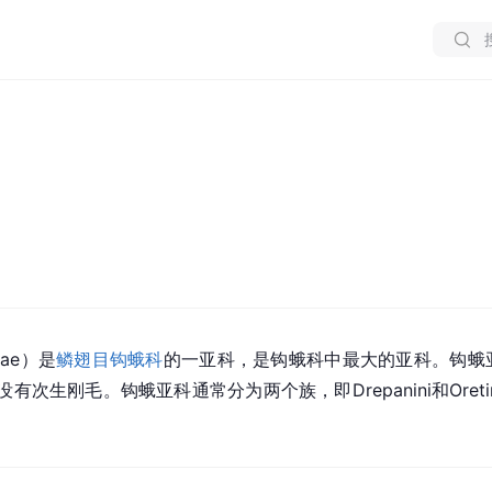
nae）是
鳞翅目
钩蛾科
的一亚科，是钩蛾科中最大的亚科。钩蛾
次生刚毛。钩蛾亚科通常分为两个族，即Drepanini和Ore