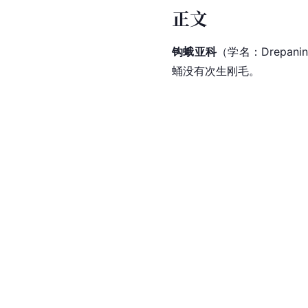
正文
钩蛾亚科
（学名：Drep
蛹没有次生刚毛。