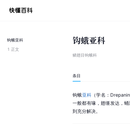
钩蛾亚科
钩蛾亚科
1
正文
鳞翅目钩蛾科
条目
钩蛾
亚科
（学名：Drepani
一般都有喙，翅缰发达，蛹没有
到充分解决。