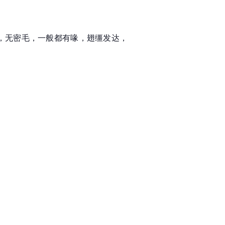
狭长，无密毛，一般都有喙，翅缰发达，