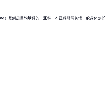
aninae）是鳞翅目钩蛾科的一亚科，本亚科所属钩蛾一般身体