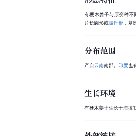
有梗木姜子与原变种不
片长圆形或
披针形
，基
分布范围
产自
云南
南部。
印度
也
生长环境
有梗木姜子生长于海拔1
外部链接