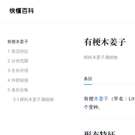
有梗木姜子
有梗木姜子
1
形态特征
樟科木姜子属植物
2
分布范围
3
生长环境
条目
4
外部链接
5
条目合集
有梗
木姜子
（学名：Litsea
5.1
樟科木姜子属植物
个变种。
形态特征