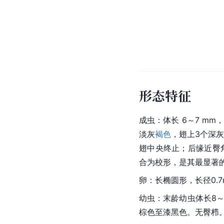
形态特征
成虫：体长 6～7 mm
淡灰
褐色
，翅上3个深
翅中央终止；后缘近臀
合为校形，是其最显著
卵：长椭圆形，长径0.7
幼虫：末龄幼虫体长8～
棕色至漆黑色。无臀栉