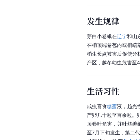
发生规律
芽白小卷蛾在
辽宁
和山
在梢顶端卷苞内或梢端
梢生长点被害后促使分
产区，越冬幼虫危害至4
生活习性
成虫喜食
糖蜜
液，趋光
产卵几十粒至百余粒。
顶卷叶危害，并吐丝缠
至7月下旬发生，第二