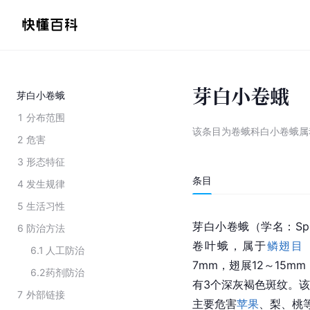
芽白小卷蛾
芽白小卷蛾
1
分布范围
该条目为
卷蛾科白小卷蛾属
2
危害
3
形态特征
条目
4
发生规律
5
生活习性
芽白小卷蛾（学名：Spilon
6
防治方法
卷叶蛾，属于
鳞翅目
6.1
人工防治
7mm，翅展12～15
6.2
药剂防治
有3个深灰褐色斑纹。
7
外部链接
主要危害
苹果
、梨、桃