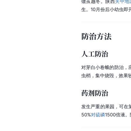
做茧越冬。陕西
关中地
生。10月份后小幼虫
防治方法
人工防治
对芽白小卷蛾的防治，
虫梢，集中烧毁，效果
药剂防治
发生严重的果园，可在
50%
对硫磷
1500倍液