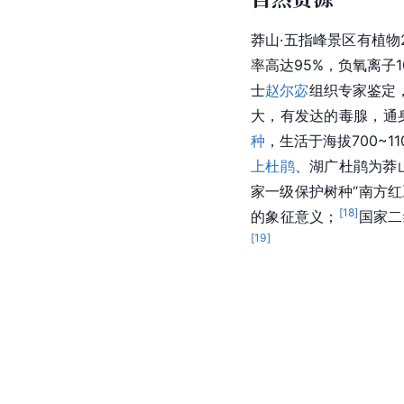
莽山·五指峰景区有植物
率高达95%，负氧离子
士
赵尔宓
组织专家鉴定
大，有发达的毒腺，通身
种
，生活于海拔700~
上杜鹃
、湖广杜鹃为莽
家一级保护树种“南方红
[
18
]
的象征意义；
国家二
[
19
]