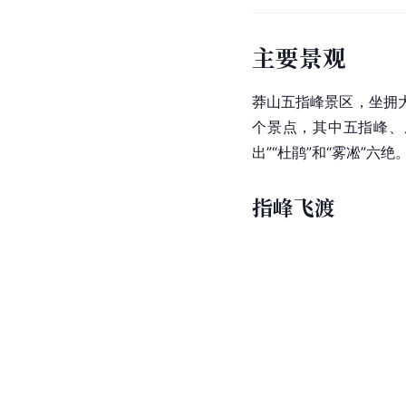
主要景观
莽山
五指峰景区，坐拥
个景点，其中五指峰、
出”“杜鹃”和“雾凇”六绝
指峰飞渡