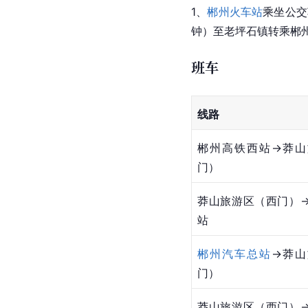
1、
郴州火车站
乘坐公交
钟）至老坪石镇转乘郴州
班车
线路
郴州高铁西站→莽山
门）
莽山旅游区（西门）
站
郴州汽车总站
→莽山
门）
莽山旅游区（西门）