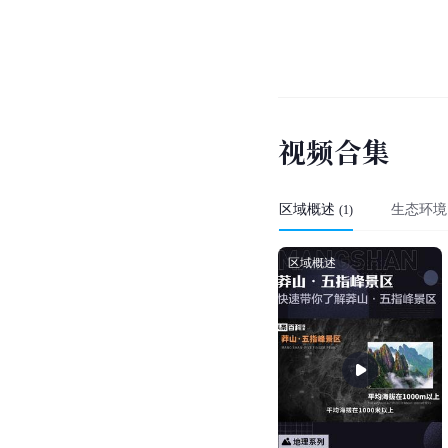
视
频
合
集
区域概述
生态环境
(
1
)
区域概述