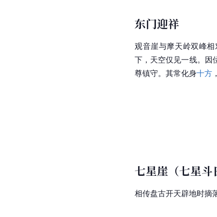
东门迎祥
观音崖与摩天岭双峰相
下，天空仅见一线。因
尊镇守。其常化身
十方
七星崖（七星斗
相传盘古开天辟地时摘