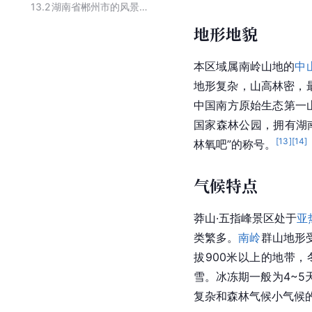
13.2
湖南省郴州市的风景名胜
地形地貌
本区域属南岭山地的
中
地形复杂，山高林密，最
中国南方原始生态第一
国家森林公园，拥有湖
[
13
]
[
14
]
林氧吧”的称号。
气候特点
莽山
·五指峰景区处于
亚
类繁多。
南岭
群山地形
拔900米以上的地带
雪。冰冻期一般为4~5
复杂和森林气候小气候