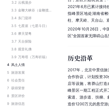
3.2
云栈漫步
2021年6月已累计接待
3.3
金鞭大峡谷（金鞭揽胜）
指峰景区地处湖南省郴
3.4
东门迎祥
柱、摩天岭、天台山、
3.5
七星崖（七星斗日）
2020年10月26日，
3.6
摩天望粤
区“全国首家无障碍山岳
3.7
天台探险
3.8
观音礼佛
历史沿革
3.9
万寿塔（万寿祈福）
4
风土人情
2017年，北京中景信
5
旅游发展
合作协议，计划投资3
6
社会责任
店等设施，将莽山打造成
7
获得荣誉
峰景区一期工程正式开
8
景区评价
索道、游步道、扶梯、
9
旅游信息
造价1200万元的悬空