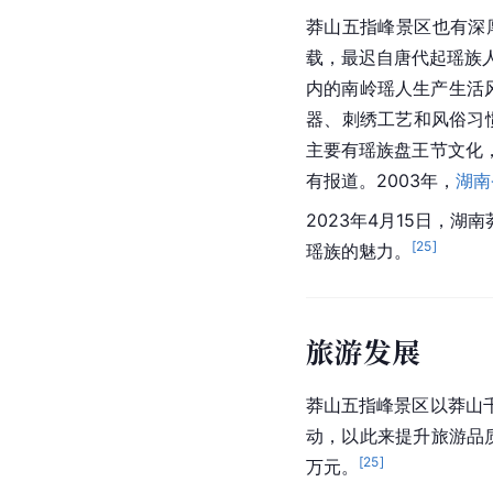
莽山五指峰景区也有深
载，最迟自唐代起瑶族
内的南岭瑶人生产生活风
器、刺绣工艺和风俗习
主要有瑶族盘王节文化
有报道。2003年，
湖南
2023年4月15日，
[
25
]
瑶族的魅力。
旅游发展
莽山五指峰景区以莽山
动，以此来提升旅游品质
[
25
]
万元。