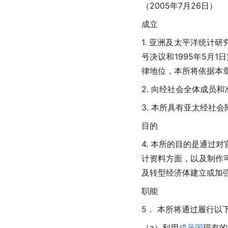
（2005年7月26日）
成立
1. 亚洲及太平洋统计研
号决议和1995年5月
律地位，本所将依据本
2. 向经社会全体成员
3. 本所具有亚太经社
目的
4. 本所的目的是通
计资料方面，以及制作
及转型经济体建立或加
职能
5． 本所将通过履行以
（a）利用
成员国
现有的