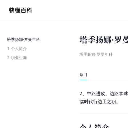
塔季扬娜·罗
塔季扬娜·罗曼年科
1
个人简介
塔季扬娜·罗曼年科
2
职业生涯
条目
2、中路进攻。边路拿
临时代行边卫之职。
个人简介