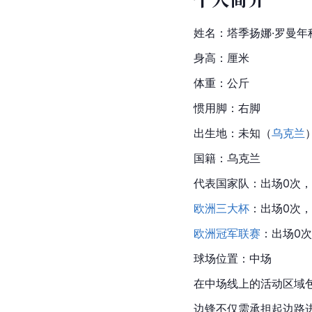
姓名：塔季扬娜·罗曼年
身高：厘米
体重：公斤
惯用脚：右脚
出生地：未知（
乌克兰
国籍：乌克兰
代表国家队：出场0次，
欧洲三大杯
：出场0次，
欧洲冠军联赛
：出场0次
球场位置：中场
在中场线上的活动区域
边锋不仅需承担起边路