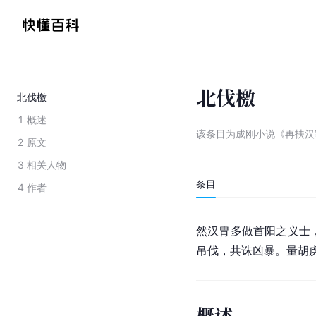
北伐檄
北伐檄
1
概述
该条目为
成刚小说《再扶汉
2
原文
3
相关人物
条目
4
作者
然汉
胄
多做首阳之义士
吊伐，共诛凶暴。量胡
概述