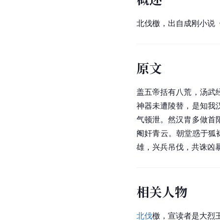
北伐檄，出自成刚小说《
原文
盖五帝括有八荒，汤武
神器未遭陵替，是知我
气顿泄。然汉胄多做首
阉奸青云。朝堂惑于狐
雄，兴兵吊伐，共诛凶
相关人物
北伐
檄，宣读者是大烈