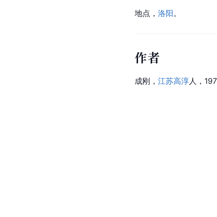
地点，
洛阳
。
作者
成刚，
江苏高淳
人，1