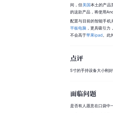
间，但
美国
本土的产品
的这款产品，将使用And
配置与目前的智能手机并没
平板电脑
，更具吸引力，使
不会高于
苹果ipad
。此
点评
5寸的手持设备大小刚
面临问题
是否有人愿意在口袋中一