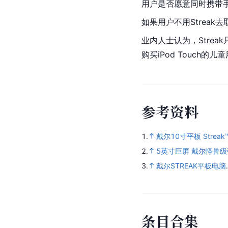
用户是否愿意同时携带手机
如果用户不用Streak
业内人士认为，Stre
购买iPod Touch
参
考
资
料
1.
戴尔10寸平板 Streak
2.
5英寸巨屏 戴尔怪兽级强
3.
戴尔STREAK平板电脑
条
目
合
集