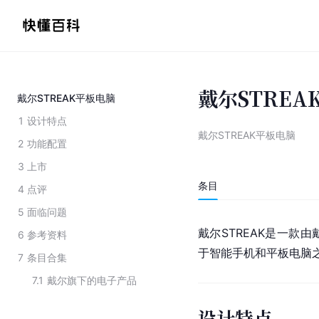
戴尔STREA
戴尔STREAK平板电脑
1
设计特点
戴尔STREAK平板电脑
2
功能配置
3
上市
条目
4
点评
5
面临问题
戴尔STREAK是一款
6
参考资料
于智能手机和平板电脑
7
条目合集
7.1
戴尔旗下的电子产品
设计特点