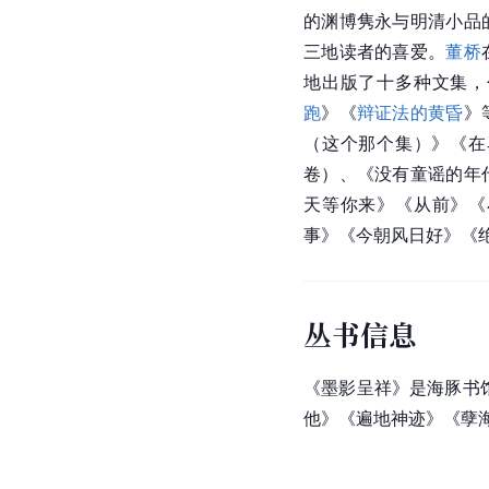
的渊博隽永与明清小品
三地读者的喜爱。
董桥
地出版了十多种文集，
跑
》《
辩证法的黄昏
》
（这个那个集）》《在
卷）、《没有童谣的年
天等你来》《从前》《
事》《今朝风日好》《绝
丛书信息
《墨影呈祥》是海豚书
他》《遍地神迹》《孽海