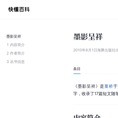
墨影呈祥
墨影呈祥
1
内容简介
2010年8月1日海豚出版
2
作者简介
3
丛书信息
条目
《墨影呈祥》是
董桥
于
字，收录了17篇短文
内容简介