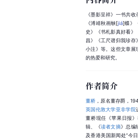
《墨影呈祥》一书共收
《溥靖秋画
蛱
[
jiá
]
蝶》
史》《书札影真好看》
昌》《工尺谱归我珍存
小注》等。这些文章展
的热爱和研究。
作者简介
董桥
，原名董存爵，19
英国伦敦大学亚非学院
董桥现任《苹果日报》
辑、《
读者文摘
》总编
及香港美国新闻处“今