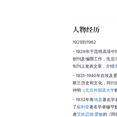
人物经历
1929到1962
- 1929年于昆明高
创刊及编撰工作，先后
旬刊上发表文章，介绍
- 1931-1940年在
埃及
斯兰历史和文化，同行
仲明（
北京外国语大学
- 1932年将
埃及
著名学
了
叙利亚
著名学者穆罕
者
艾哈迈德·爱敏
的《阿