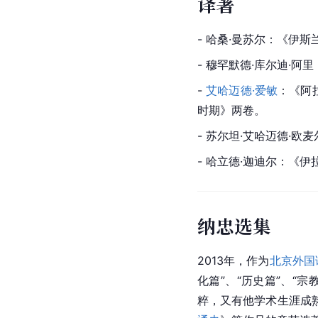
译著
- 哈桑·曼苏尔：《伊斯
- 穆罕默德·库尔迪·
- 
艾哈迈德·爱敏
：《阿
时期》两卷。
- 苏尔坦·艾哈迈德·
- 哈立德·迦迪尔：《
纳忠选集
2013年，作为
北京外国
化篇”、“历史篇”、“
粹，又有他学术生涯成