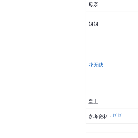
母亲
姐姐
花无缺
皇上
[
1
]
[
3
]
参考资料：