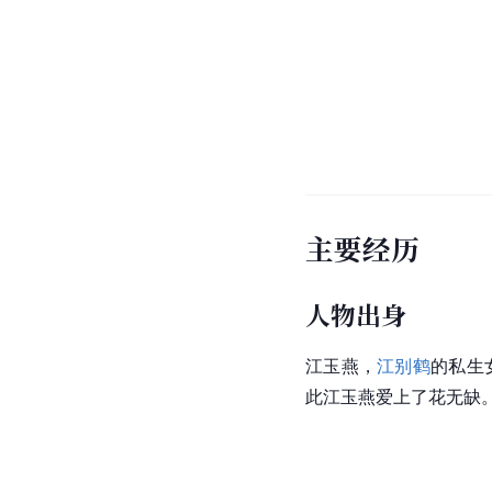
主要经历
人物出身
江玉燕，
江别鹤
的私生
此江玉燕爱上了花无缺