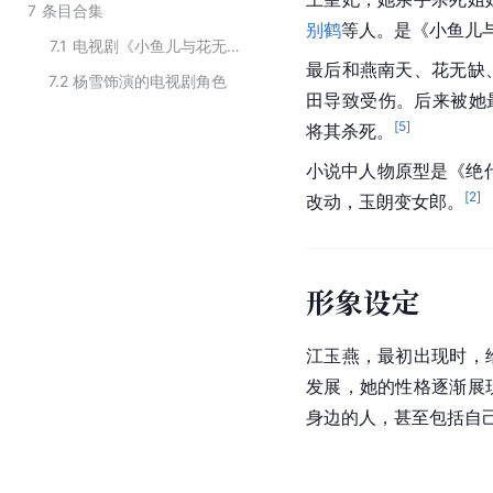
7
条目合集
别鹤
等人。是《小鱼儿
7.1
电视剧《小鱼儿与花无缺》角色
最后和燕南天、花无缺
7.2
杨雪饰演的电视剧角色
田导致受伤。后来被她
[
5
]
将其杀死。
小说中人物原型是《绝代
[
2
]
改动，玉朗变女郎。
形象设定
江玉燕，最初出现时，
发展，她的性格逐渐展
身边的人，甚至包括自