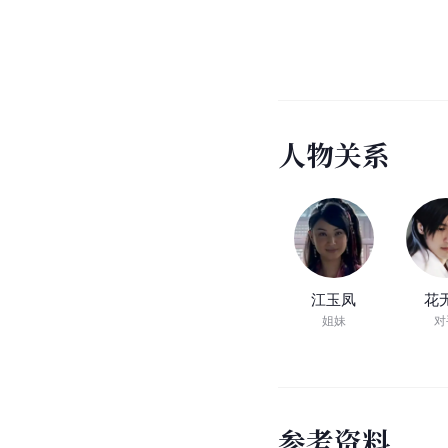
人
物
关
系
江玉凤
花
姐妹
对
参
考
资
料