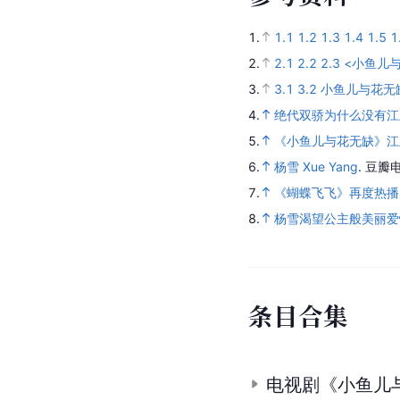
1.
1.1
1.2
1.3
1.4
1.5
1
2.
2.1
2.2
2.3
<小鱼儿与
3.
3.1
3.2
小鱼儿与花无缺 
4.
绝代双骄为什么没有江
5.
《小鱼儿与花无缺》江
6.
杨雪 Xue Yang
.
豆瓣电
7.
《蝴蝶飞飞》再度热播
8.
杨雪渴望公主般美丽爱情
条
目
合
集
电视剧《小鱼儿