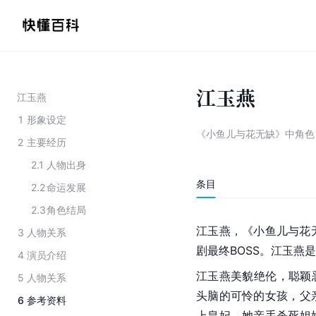
江玉燕
江玉燕
1
形象设定
《小鱼儿与花无缺》中角色
2
主要经历
2.1
人物出身
条目
2.2
命运发展
2.3
角色结局
江玉燕，《小鱼儿与花
3
人物关系
剧最终BOSS。江玉燕
4
演员介绍
江玉燕美貌绝伦，聪颖
5
人物关系
头脑的可怜的女孩，父
6
参考资料
上皇妃，她亲手杀死姐