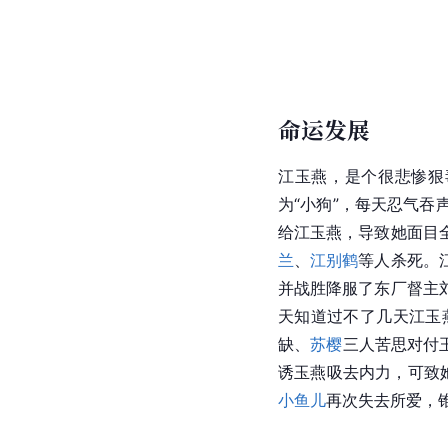
命运发展
江玉燕，是个很悲惨狠
为“小狗”，每天忍气
给江玉燕，导致她面目
兰
、
江别鹤
等人杀死。
并战胜降服了东厂督主
天知道过不了几天江玉
缺、
苏樱
三人苦思对付
诱玉燕吸去内力，可致
小鱼儿
再次失去所爱，