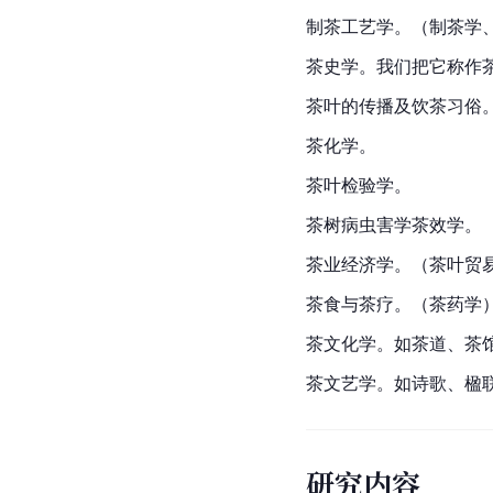
制茶
工艺学。（制茶学
茶
史学
。我们把它称作
茶叶的传播及饮茶习俗
茶
化学
。
茶叶检验学。
茶树病虫害学茶效学。
茶业经济学。（茶叶贸
茶食
与茶疗。（茶
药学
茶文化学。如
茶道
、茶
茶文艺学。如诗歌、楹
研究内容