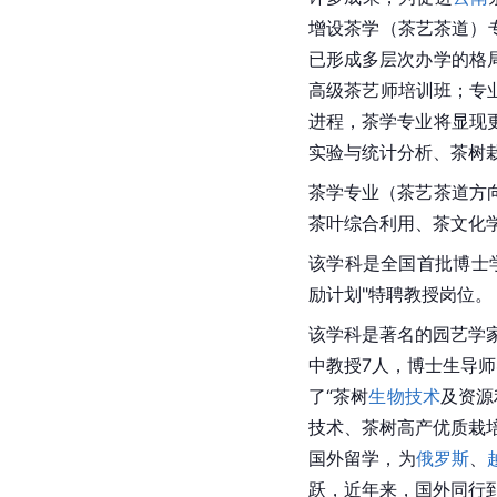
增设茶学（茶艺
茶道
）
已形成多层次办学的格
高级茶艺师培训班；专
进程，茶学专业将显现
实验与统计分析、茶树
茶学专业（茶艺
茶道
方
茶叶综合利用、茶文化
该学科是全国首批博士学
励计划"特聘教授岗位。
该学科是著名的园艺学
中教授7人，博士生导
了“茶树
生物技术
及资源
技术、茶树高产优质栽
国外留学，为
俄罗斯
、
跃，近年来，国外同行到