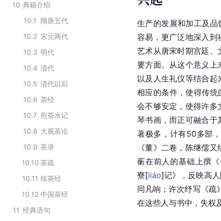
10
典籍介绍
10.1
隋唐五代
生产的发展和加工及品
10.2
宋元两代
容易，更广泛地深入到
艺术从唐宋时期宫廷、
10.3
明代
要方面。从这个意义上
10.4
清代
以及人生礼仪等结合起
10.5
清代以后
相应的条件，使得传统
10.6
茶经
会不够安定，使得许多
10.7
煎茶水记
琴书画，而正可融合于
10.8
大观茶论
著极多，计有50多部
10.9
茶录
《董》二卷，
陈继儒
又
蘅
在前人的基础上撰《
10.10
茶疏
寮
[
liáo
]
记》，反映高人
10.11
续茶经
同凡响；
许次纾
写《疏
10.12
中国茶经
在这些人与书中，失权
11
经典语句