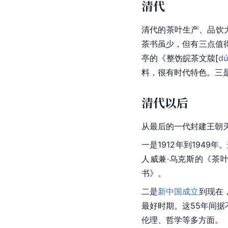
清代
清代
的茶叶生产、品饮
茶书虽少，但有三点值
亭的《整饬皖茶文
牍
[
d
料，很有时代特色。三
清代以后
从最后的一代封建王朝
一是1912年到1949
人威兼·乌克斯的《
茶
书》。
二是
新中国成立
到现在
最好时期。这55年间据
伦理、哲学等多方面。