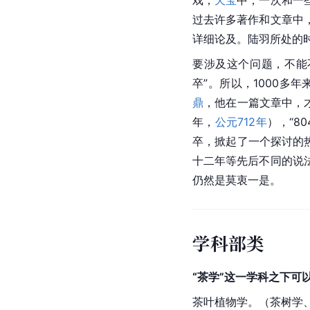
戏，
天宝
中，一次和一
过去许多著作和文章中
详细论及。
陆羽
所处的
要涉及这个问题，不能
卒”。所以，1000多
鼎
，他在一篇文章中，
年，
公元712年
），“8
卒，掀起了一个探讨的
十二年等先后不同的说
仍然是莫衷一是。
学科部类
“茶学”这一学科之下可
茶叶
植物学
。（茶树学