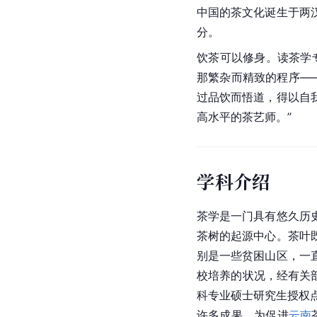
中国
的茶文化诞生于
两
分。
饮茶
可以修身。读茶学
那繁杂而精致的程序―
过品饮而悟道，得以自
高水平的茶艺师。”
学科介绍
茶学是一门具有悠久历
茶树的起源中心。茶叶
别是一些贫困山区，一
校培养的状况，经
有关
科专业硕士研究生授权
许多成果，为促进
云南