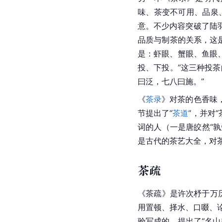
味、茶变不可用、品泉
意。不少内容突破了陆
品质与制茶的关系，这
是：虾眼、蟹眼、鱼眼、
投、下投。”这三种投
曰泛，七八曰施。”
《
茶录
》对茶的色香味
节提出了“
茶道
”，并对
词的人（一是唐皎然“
是古代的茶艺大全，对
茶疏
《茶疏》是许次杼于万历
用置顿、择水、口啜、
验写成的，提出了“名