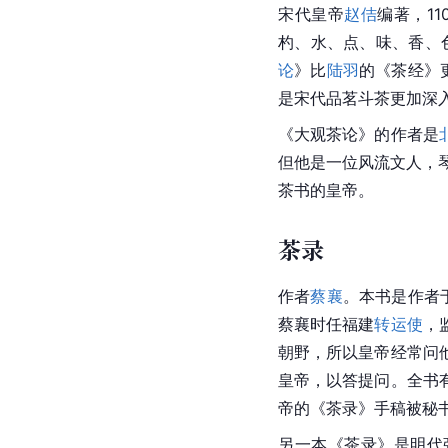
宋代皇帝
赵佶
编著，1
杓、水、点、味、香、
论
》比
陆羽
的《茶经》
是宋代品茗斗茶更加深
《大观茶论》的作者是
但他是一位风流文人，
茶书的皇帝。
茶录
作者
蔡襄
。本书是作者
蔡襄时任福建
转运使
，
朝野，所以皇帝经常问
皇帝，以答提问。全书
帝的《茶录》手稿被秘
另一本《茶录》是明代