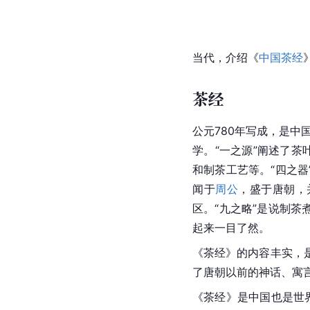
当代，介绍《
中国茶经
茶经
公元780年写成，是中
学。“一之源”阐述了茶
和制茶工艺等。“四之器
闻于
周公
，盛于
唐朝
，
区。“九之略”是说制
起来一目了然。
《
茶经
》的内容丰实，
了唐朝以前的神话、寓
《茶经》是
中国
也是世