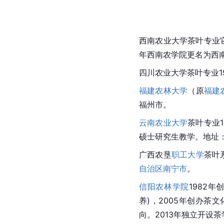
西南农业大学
茶叶专业
年西南农学院更名为西
四川农业大学
茶叶专业1
福建农林大学
（原
福建
福州市
。
云南农业大学
茶叶专业
硕士研究生教学。地址
广西农垦
职工大学
茶叶
自治区
南宁市
。
信阳农林学院
1982
养)，2005年创办
茶文
向。2013年独立开设