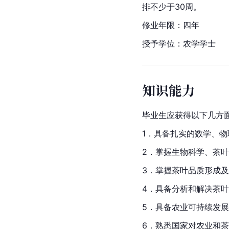
排不少于30周。
修业年限：四年
授予学位：
农学
学士
知识能力
毕业生应获得以下几方
1．具备扎实的数学、物
2．掌握
生物科学
、茶叶
3．掌握茶叶品质形成
4．具备分析和解决茶
5．具备农业
可持续发展
6．熟悉国家对农业和