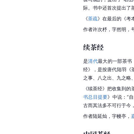
际。书中还首次提出了
《
茶疏
》在最后的《考
作者许次杼，字然明，
续茶经
是
清代
最大的一部茶书
经
》，是按
唐代
陆羽
《
之事、八之出、九之略
《续茶经》把收集到的
书总目提要
》中说：“
古而其法多不可行于今
作者陆延灿，字幔亭，