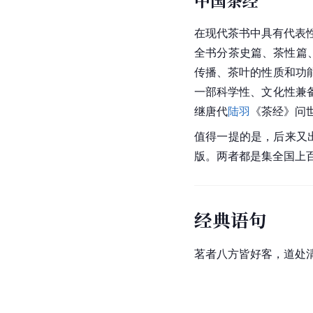
中国茶经
在现代茶书中具有代表性
全书
分茶
史篇、茶性篇
传播、茶叶的性质和功
一部科学性、文化性兼
继
唐代
陆羽
《
茶经
》问
值得一提的是，后来又
版。两者都是集全国上百
经典语句
茗者八方皆好客，道处