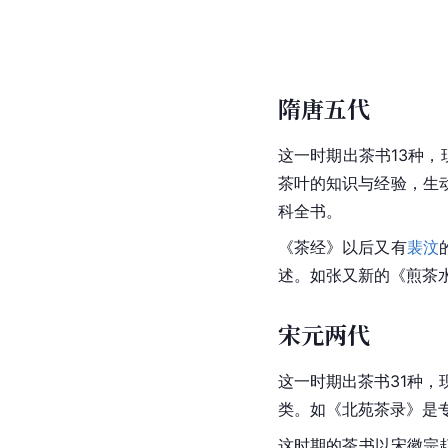
隋唐五代
这一时期出茶书13种
茶叶的知识与经验，生
科全书
。
《
茶经
》以后又有
裴汶
述。如
张又新
的《煎茶
宋元两代
这一时期出茶书31种，
类。如《北苑茶录》是
这时期的茶书以宋徽宗