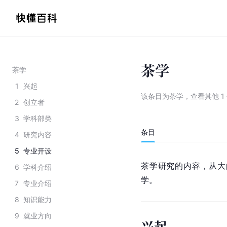
茶学
茶学
1
兴起
该条目为
茶学
，
查看
其他
1
2
创立者
3
学科部类
条目
4
研究内容
5
专业开设
茶学研究的内容，从大
6
学科介绍
学。
7
专业介绍
8
知识能力
9
就业方向
兴起