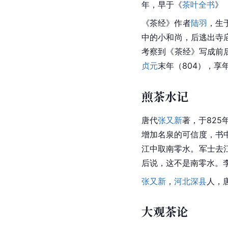
年，早于《
茶叶全书
》
《
茶经
》作者
陆羽
，生
中的小和尚，后逃出寺
考察到《茶经》写成前
贞元
末年（804），享
煎茶水记
唐代
张又新
著，于82
增加名泉的可信度，书
江中取南零水。军士去
后说，这不是南零水。
张又新
，
河北深县
人，
大观茶论