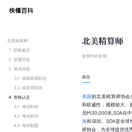
北美精算师
北美精算师
1
职称鉴定
金领中的金领
2
发展历史
3
考试内容
条目
3.1
准精算师阶段
3.2
精算师阶段
美国
的北美精算师协会(So
4
资格认定
和权威性，规模较大、拥
4.1
考试时间
员约30,000名,SO
4.2
考试科目
海
和深
圳
。SOA是全
4.3
考试制度
师协会，为全球提供优