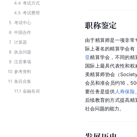
4.4
考试方式
4.5
考试费用
职称鉴定
5
考试中心
6
中国合作
由于精算师是一项非常
7
计算器
际上著名的精算学会有
8
执业问题
亚
精算学会，不同的精
9
注意事项
国际上最具代表性和权
10
参考资料
美精算师协会（Societ
11
条目合集
会员和准会员约16，5
11.1
金融名词
要任务是提供
人寿保险
后续教育的方式提高精
社会问题的能力。
发展历史