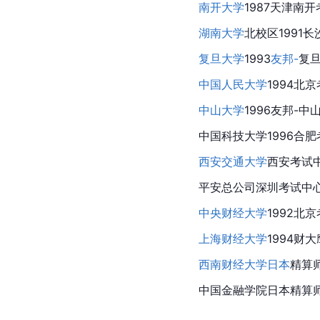
南开大学
1987天津南开
湖南大学
北校区1991长
复旦大学
1993
友邦-
复旦
中国人民大学
1994北
中山大学
1996友邦-中
中国科技大学
1996合
西安交通大学
西安考试中
平安总公司深圳考试中心
中央财经大学
1992北
上海财经大学
1994财
西南财经大学
日本
精算
中国金融学院日本精算师