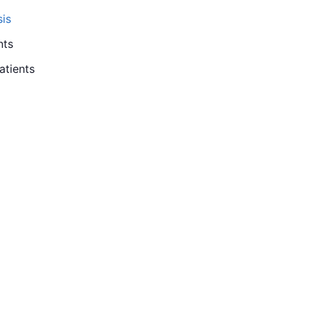
sis
nts
atients