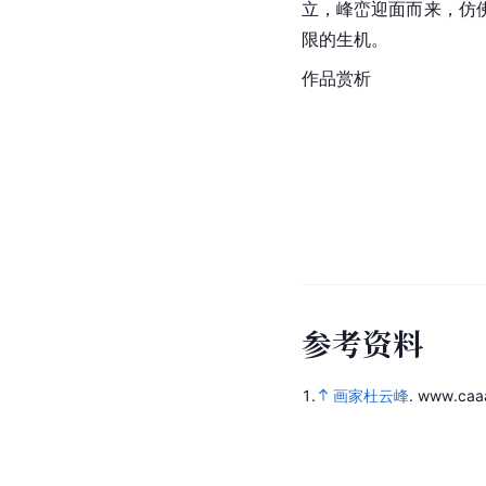
立，峰峦迎面而来，仿
限的生机。
作品赏析
参
考
资
料
1.
画家杜云峰
.
www.caa