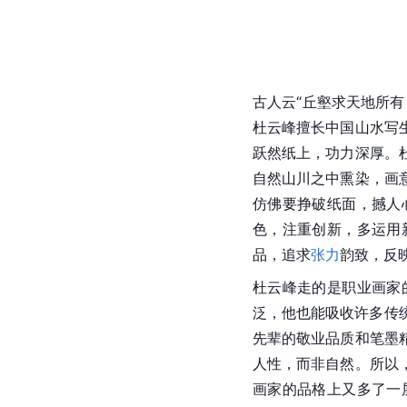
古人云“丘壑求天地所
杜云峰擅长中国山水写
跃然纸上，功力深厚。
自然山川之中熏染，画
仿佛要挣破纸面，撼人
色，注重创新，多运用
品，追求
张力
韵致，反
杜云峰走的是职业画家
泛，他也能吸收许多传
先辈的敬业品质和笔墨
人性，而非自然。所以
画家的品格上又多了一