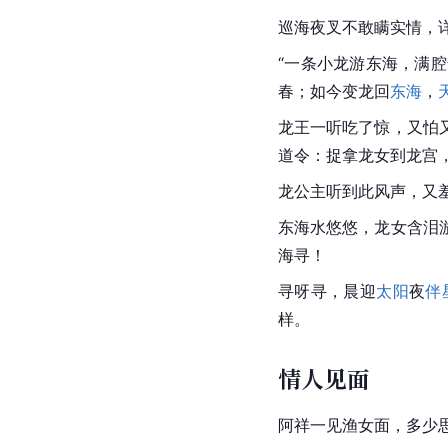
巡海夜叉不敢瞒实情，
“一条小龙游东海，满
春；如今变龙回
东海
，
龙王一听吃了惊，又怕
道令：捉拿龙女到龙宫
龙公主听到此风声，又
东海水悠悠，龙女含泪
海寻！
寻呀寻，晨迎
太阳
夜
伴
样。
情人见面
阿祥一见渔女面，多少