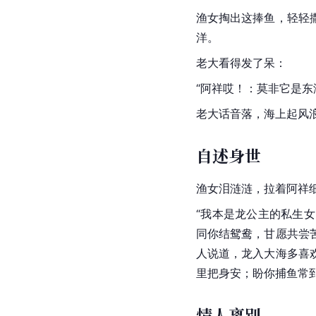
渔女掏出这捧鱼，轻轻
洋。
老大看得发了呆：
“阿祥哎！：莫非它是东
老大话音落，海上起风
自述身世
渔女泪涟涟，拉着阿祥
“我本是龙公主的私生
同你结鸳鸯，甘愿共尝
人说道，龙入大海多喜
里把身安；盼你捕鱼常到
情人离别