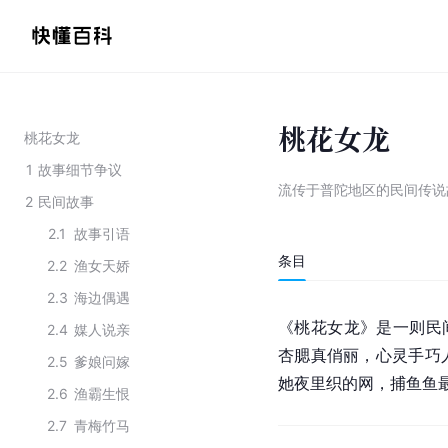
桃花女龙
桃花女龙
1
故事细节争议
流传于普陀地区的民间传说
2
民间故事
2.1
故事引语
条目
2.2
渔女天娇
2.3
海边偶遇
《桃花女龙》是一则民
2.4
媒人说亲
杏腮真俏丽，心灵手巧
2.5
爹娘问嫁
她夜里织的网，捕鱼鱼
2.6
渔霸生恨
2.7
青梅竹马