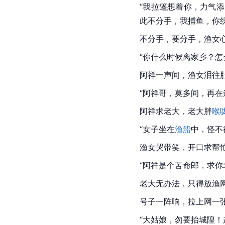
“我拉篷想着你，力气
此不分手，我捕鱼，你
不分手，要分手，渔女
“你什么时候离家乡？怎
阿祥一声间，渔女泪往
“阿祥哥，莫多间，再在
阿祥求老大，老大胖
喉
“女子坐在
渔船
中，怪不
渔女哭带笑，开口求帮
“阿祥是个苦命郎，求你
老大无办法，只得放渔
号子一阵响，拉上网一
“大姑娘，勿要抬城隍！