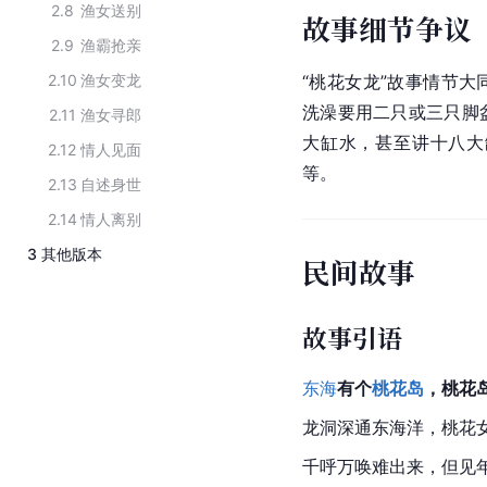
2.8
渔女送别
故事细节争议
2.9
渔霸抢亲
2.10
渔女变龙
“桃花女龙”故事情节
洗澡要用二只或三只脚
2.11
渔女寻郎
大缸水，甚至讲十八大
2.12
情人见面
等。
2.13
自述身世
2.14
情人离别
3
其他版本
民间故事
故事引语
东海
有个
桃花岛
，桃花
龙洞深通东海洋，桃花
千呼万唤难出来，但见