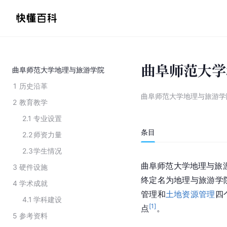
曲阜师范大学
曲阜师范大学地理与旅游学院
1
历史沿革
曲阜师范大学地理与旅游学
2
教育教学
2.1
专业设置
条目
2.2
师资力量
2.3
学生情况
曲阜师范大学地理与旅游
3
硬件设施
终定名为地理与旅游学
4
学术成就
管理和
土地资源管理
四
4.1
学科建设
[
1
]
点
。
5
参考资料