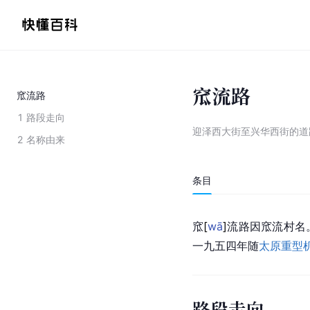
窊流路
窊流路
1
路段走向
迎泽西大街至兴华西街的道
2
名称由来
条目
窊
[
wā
]
流路因窊流村名
一九五四年随
太原重型
路段走向