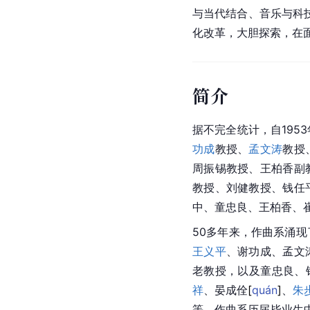
与当代结合、音乐与科
化改革，大胆探索，在
简介
据不完全统计，自195
功成
教授、
孟文涛
教授
周振锡教授、王柏香副
教授、
刘健
教授、钱任
中、童忠良、王柏香、
50多年来，作曲系涌
王义平
、谢功成、孟文
老教授，以及童忠良、
祥
、晏成
佺
[
quán
]
、
朱
等。作曲系历届毕业生