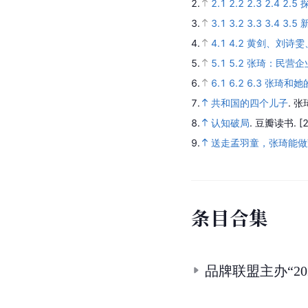
2.
2.1
2.2
2.3
2.4
2.5
3.
3.1
3.2
3.3
3.4
3.5
4.
4.1
4.2
黄剑、刘诗雯
5.
5.1
5.2
张琦：民营企
6.
6.1
6.2
6.3
张琦和她
7.
共和国的四个儿子
.
张
8.
认知破局
.
豆瓣读书.
[
9.
送走孟羽童，张琦能做
条
目
合
集
品牌联盟主办“2