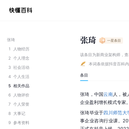
张琦
张琦
一星
条目
1
人物经历
该条目为
新商业架构师
，
查
2
个人理念
本词条依据抖音百科内
3
社会活动
条目
4
个人生活
5
相关作品
张琦，中国
云南
人，被
6
人物评价
企业盈利增长模式专家
7
个人荣誉
张琦毕业于
四川师范大
8
大事记
事企业咨询行业课。20
9
参考资料
正式在抖音上线。202