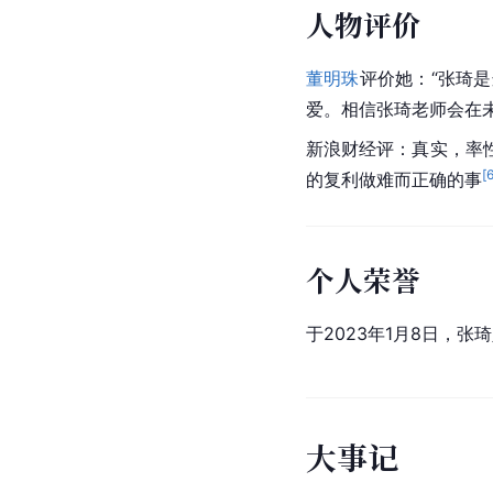
人物评价
董明珠
评价她：“张琦
爱。相信张琦老师会在
新浪财经评：真实，率
[
的
复利
做难而正确的事
个人荣誉
于2023年1月8日，张
大
事
记