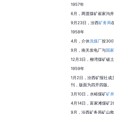
1957年
6月，两渡煤矿崔家沟井
9月23日，汾西
矿务局
1958年
4月，介休
洗煤厂
按30
9月，南关发电厂与
国家
12月3日，柳湾煤矿破土
1959年
1月2日，汾西矿报社
刊，版面为四开四版。
3月10日，水峪煤矿
矿
4月14日，富家滩煤矿
9月，汾西矿务局矿山