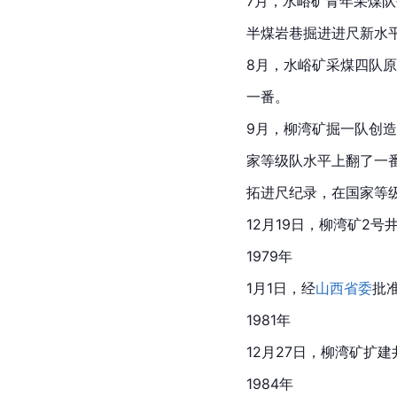
7月，水峪矿青年采煤
半煤岩巷掘进进尺新水
8月，水峪矿采煤四队原
一番。
9月，柳湾矿掘一队创造
家等级队水平上翻了一番
拓进尺纪录，在国家等
12月19日，柳湾矿2号
1979年
1月1日，经
山西省委
批
1981年
12月27日，柳湾矿扩
1984年