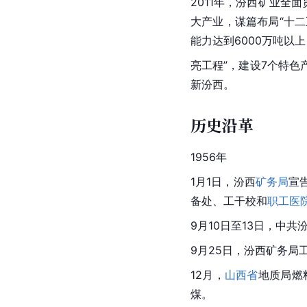
2011年，汾西矿业全
大产业，谋篇布局“十二五
能力达到6000万吨以
亮工程”，建设7个特色
新
汾西
。
历史沿革
1956年
1月1日，汾西
矿务局
宣
备处、工干校和
职工医
9月10日至13日，中
9月25日，汾西矿务
12月，
山西省
地质局燃
煤。