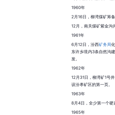
1960年
2月16日，柳湾煤矿筹
12月，南关煤矿紫金沟
1961年
6月12日，汾西
矿务局
化
东许乡境内3条自然沟建厂
发。
1962年
12月31日，柳湾矿1
设汾孝矿区的第一页。
1963年
8月4日，全少第一个
1965年