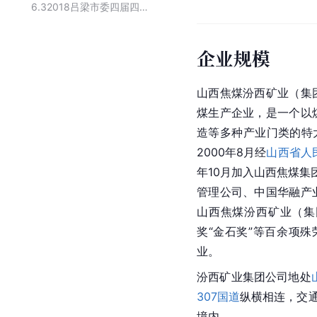
6.3
2018吕梁市委四届四次全会暨经济工作会议纳税贡献突出获奖企业名单
企业规模
山西焦煤
汾西矿业（集
煤生产企业，是一个以
造等多种产业门类的特
2000年8月经
山西省人
年10月加入
山西焦煤集
管理公司
、
中国华融
产
山西焦煤汾西矿业（集
奖“
金石奖
”等百余项殊
业。
汾西矿业集团公司地处
307国道
纵横相连，交
境内。