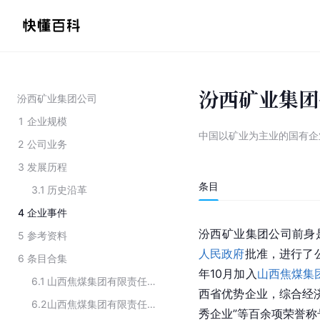
汾西矿业集团
汾西矿业集团公司
1
企业规模
中国以矿业为主业的国有企
2
公司业务
3
发展历程
条目
3.1
历史沿革
4
企业事件
汾西矿业集团公司前身
5
参考资料
人民政府
批准，进行了
6
条目合集
年10月加入
山西焦煤集
6.1
山西焦煤集团有限责任公司2022 年度安全生产先进单位
西
省
优势企业，综合经济
6.2
山西焦煤集团有限责任公司2021年度安全生产模范单位
秀企业”等百余项荣誉称