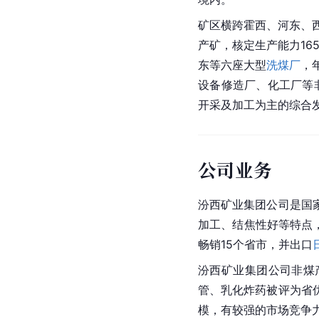
矿区横跨霍西、河东、
产矿，核定生产能力16
东
等六座大型
洗煤厂
，
设备修造厂、化工厂等
开采及加工为主的综合
公司业务
汾西矿业集团公司是国
加工、结焦性好等特点
畅销15个省市，并出口
汾西矿业集团公司非煤产
管、乳化炸药被评为省
模，有较强的市场竞争