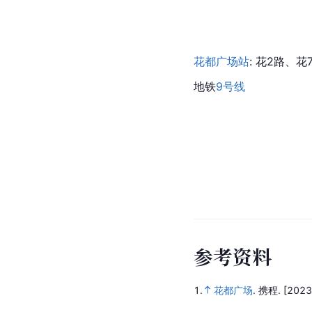
花都广场站
: 花2路、
地铁
9号线
参
考
资
料
1.
花都广场
.
携程.
[2023