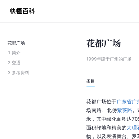
花都广场
花都广场
1
简介
1999年建于广州的广场
2
交通
3
参考资料
条目
花都广场位于
广东省广
场南路、北傍
紫薇路
。
米，其中绿化面积达70
面积绿地和精美的
大理
物，以及表演舞台、罗