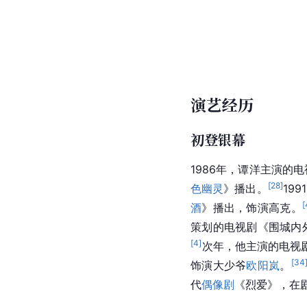
演艺经历
初登银幕
1986年，谭洋主演的
[
28
]
色幽灵
》播出。
19
[
酒
》播出，饰演高克。
策划的电视剧《围城内
[
4
]
次年，他主演的电视
[
34
饰演大少爷
欧阳岚
。
代
偶像剧
《
烈爱
》，在