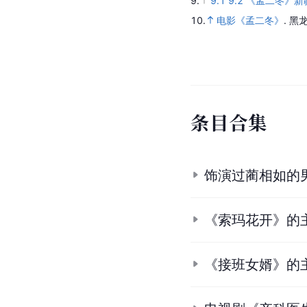
9.
9.1
9.2
《孟二冬》新
10.
电影《孟二冬》
.
黑
条
目
合
集
饰演过蔺相如的
《索玛花开》的
《接班女婿》的