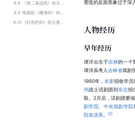
塑造的反面形象过于深入
8.8
《第二条战线》的主要演员
8.9
电视剧《藏海传》的主要演员
8.10
《红色利剑》的主要演员
人物经历
早年经历
谭洋出生于
吉林
的一个
谭洋虽考入
吉林省
戏剧
1980年，
长影
招收学员
州
战士话剧团到
东北
招
取。2月后，话剧团要
剧学院
、
中央戏剧学院
[
2
]
院表演系
。