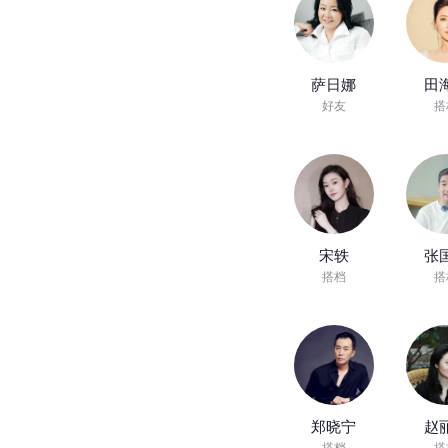
萨日娜
田
好友
搭
宋轶
张
搭档
搭
郑晓宁
赵