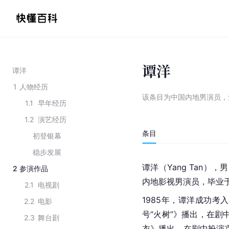
谭洋
谭洋
1
人物经历
该条目为
中国内地男演员
，
1.1
早年经历
1.2
演艺经历
条目
初登银幕
稳步发展
谭洋（Yang Tan）
2
参演作品
内地影视男演员，毕业
2.1
电视剧
1985年，谭洋成功考入
2.2
电影
号“火树”》播出，在剧
2.3
舞台剧
衣》播出，在剧中扮演