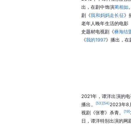
出，在剧中饰演
蔺相如
剧《
我和妈妈走长征
》
老年人晚年生活的电影
史题材电视剧《
彝海结
《
我的1997
》播出，在
2021年，谭洋出演的
[
53
]
[
54
]
播出。
2023年
[
19
]
视剧《张謇》杀青。
日，谭洋特别出演的网