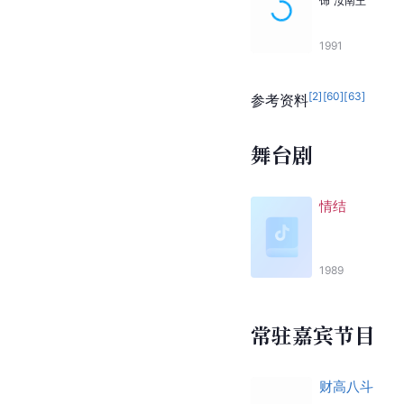
饰
汝南王
1991
[
2
]
[
60
]
[
63
]
参考资料
舞台剧
情结
1989
常驻嘉宾节目
财高八斗