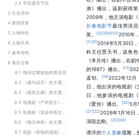
2.4
常驻嘉宾节目
弟》播出，该剧获得第
3
社会活动
2009年，他主演电影
4
获得荣誉
长春电影节
最佳男演员
5
人物评价
[
2
]
[
3
]
[
9
]
[
10
]
奖。
2010
[
11
]
[
5
]
6
人物关系
2014年5月30
科主任贾天书，该角色
7
参考资料
《芈月传》播出，在剧
8
条目合集
[
15
]
的1997》播出。
2
8.1
饰演过蔺相如的男演员
[
16
]
孟邹。
2022年1
8.2
《索玛花开》的主要演员
日，他出演的电视剧《
8.3
《接班女婿》的主要演员
日，他参演的电视剧
8.4
电视剧《产科医生》的主要演员
[
20
]
《爱你》播出。
5月
[
21
]
[
22
]
8.5
电视剧《急诊科医生》的主要演员
2026年1月1
[
23
]
[
24
]
演段志刚。
8.6
《御天神兽》的主要演员
8.7
电影《有钱的感觉》的演职人员
谭洋的
个人形象
儒雅，