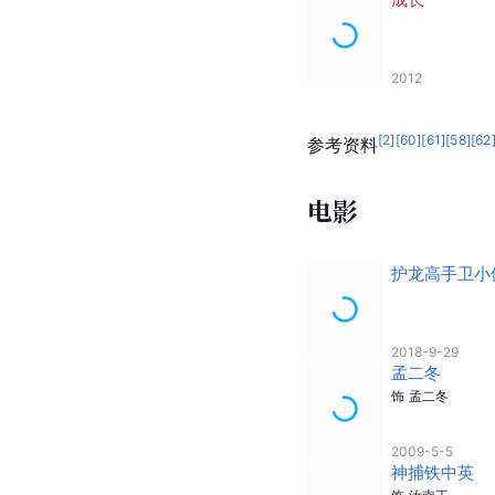
2012
[
2
]
[
60
]
[
61
]
[
58
]
[
62
参考资料
电影
护龙高手卫小
2018-9-29
孟二冬
饰
孟二冬
2009-5-5
神捕铁中英