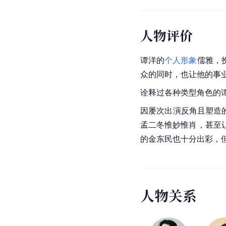
人物评价
谭洋的
个人形象
儒雅，
众的同时，也让他的事
诠释过各种类型角色的
因屡次出演反角且塑造
孟二冬惟妙惟肖，甚至
的金东民也十分出彩，
人
物
关
系