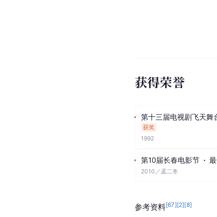
获得荣誉
第十三届电视剧飞天舞
获奖
1992
第10届长春电影节
·
最
2010
／
孟二冬
[
67
]
[
2
]
[
8
]
参考资料