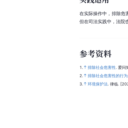
在实际操作中，排除危
但在司法实践中，法院
参
考
资
料
1.
排除社会危害性
.
爱问
2.
排除社会危害性的行为
3.
环境保护法
.
律临.
[20