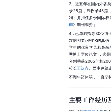
3). 近五年在国内外
录26篇，EI收录45
利；并担任多份国际权
调
》期刊编委；
4). 已单独指导30
数据都要识别它的真假
学生的优良学风和高尚
秀博士学位论文”，这
分别荣获2005年和200
校长
王汉青
、西南建筑
不顾年迈体弱，一直坚
主要工作经历