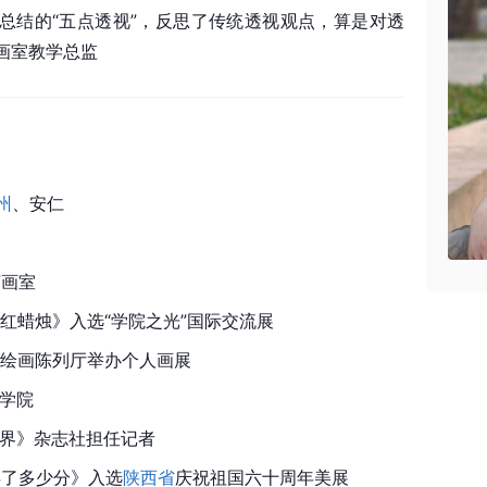
总结的“五点透视”，反思了传统透视观点，算是对透
画室教学总监
州
、
安仁
艺画室
支红蜡烛》入选“学院之光”国际交流展
历代绘画陈列厅举办个人画展
术学院
收藏界》杂志社担任记者
得了多少分》入选
陕西省
庆祝祖国六十周年美展