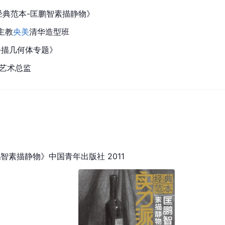
派经典范本-匡鹏智素描静物》
主教
央美
清华造型班
话-描几何体专题》
室艺术总监
智素描静物》中国青年出版社 2011