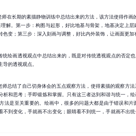
智老师在长期的素描静物训练中总结出来的方法，该方法使得作画
来理解。第一步：构图与起形，好比地基与骨架，地基决定上层
转色变；第三步：深入刻画与调整，好比内外装饰，让画面更加
从传统绘画透视观点中总结出来的，既是对传统透视观点的否定也
主导的透视观点。
智老师总结了自己切身体会的五点观察方法，使得素描的观察方
分析和思考；手即锻炼和掌握。只有这三者达到和谐与统一，绘
方法是至关重要的。绘画中，很多的问题大都是由于错误和片
看不到变化，手就画不出变化；眼睛看不到统一，手就画不出统