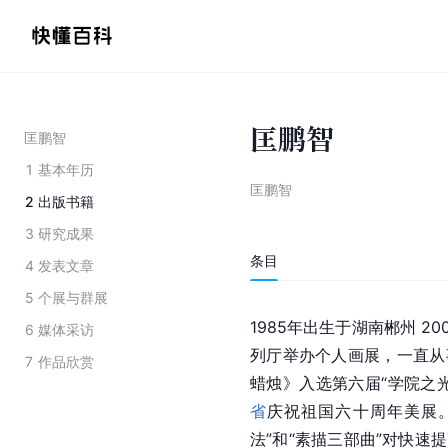
匡鹏智
匡鹏智
1
基本年历
匡鹏智
2
出版书籍
3
研究成果
条目
4
发表文章
5
个展与群展
1985年出生于湖南
郴
州 2
6
媒体采访
列厅举办个人画展，一直从
7
作品欣赏
蜡烛》入选第六届“学院之
省
庆祝祖国六十周年美展
法”和“素描三部曲”对快