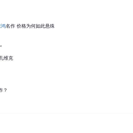
悲鸿
名作 价格为何如此悬殊
”
家孔维克
作？