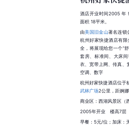
酒店开业时间2005 年
面积 18平米。
由
美国旧金山
著名连锁公
杭州好家快捷酒店有限
全，将展现给您一个“
套房、标准间、大床间
衣、宽带上网、传真、
空调、数字
杭州好家快捷酒店位于
武林广场
2公里，距婀
商业区：
西湖风景区
（
2005年开业　楼高7层
早餐：5元/位；加床