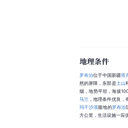
地理条件
罗布泊
位于中国新疆
塔
然的屏障，东部是
土山
烟，地势平坦，海拔10
马兰
，地理条件优良，
玛干沙漠
腹地的
罗布泊
方公里，生活设施一应