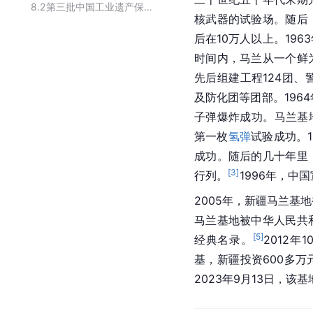
8.2
第三批中国工业遗产保护名录的97个工业遗产
核武器的试验场。随后
后在10万人以上。19
时间内，马兰从一个鲜
先后组建工程124团、
及防化团等团部。1964
子弹爆炸成功。马兰基地
第一枚
氢弹
试验成功。1
成功。随后的几十年里
[
3
]
行列。
1996年，中
2005年，新疆马兰基
马兰基地被中华人民共
[
5
]
经典名录。
2012年1
基，新疆投资600多
2023年9月13日，