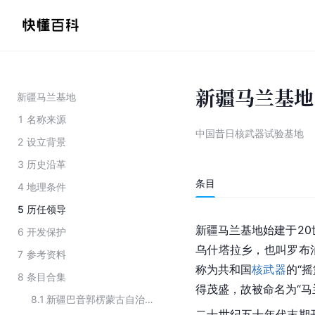
新疆马兰基地
新疆马兰基地
1
名称来源
中国昔日核武器试验基地
2
设立背景
3
历史沿革
条目
4
地理条件
5
历任领导
新疆马兰基地始建于20
6
开发保护
乌什塔拉乡，也叫罗布
7
参考资料
称为共和国
核武器
的“摇
8
条目合集
得茂盛，故被命名为“马
8.1
新疆巴音郭楞蒙古自治州的旅游景点
二十世纪五十年代末期