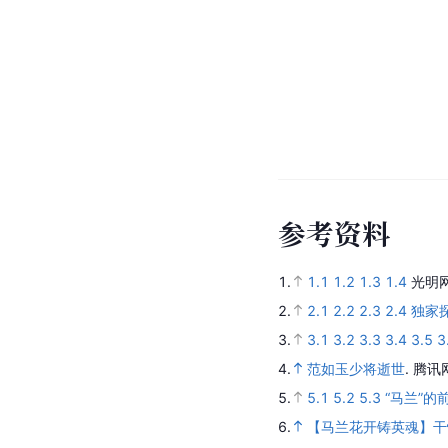
参
考
资
料
1.
1.1
1.2
1.3
1.4
光明
2.
2.1
2.2
2.3
2.4
独家
3.
3.1
3.2
3.3
3.4
3.5
3
4.
范如玉少将逝世
.
腾讯
5.
5.1
5.2
5.3
“马兰”
6.
【马兰花开铸英魂】干