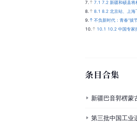
7.
7.1
7.2
新疆和硕县将
8.
8.1
8.2
北京站、上海
9.
不负新时代：青春“拔节
10.
10.1
10.2
中国专家
条
目
合
集
新疆巴音郭楞蒙
第三批中国工业