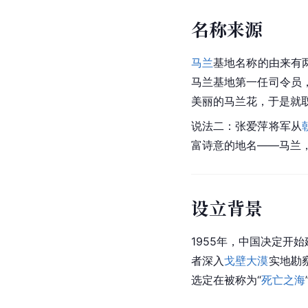
名称来源
马兰
基地名称的由来有
马兰基地第一任司令员
美丽的马兰花，于是就
说法二：张爱萍将军从
富诗意的地名——马兰
设立背景
1955年，中国决定开
者深入
戈壁大漠
实地勘
选定在被称为“
死亡之海