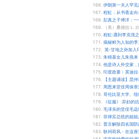
166.
伊朗第一夫人罕见
167.
程虹：从书斋走向
168.
彭真之子傅洋：一
169.
（美）桑德拉·L.
170.
程虹:遇到李克强
171.
揭秘鲜为人知的李
172.
英-甘地之孙加入
173.
朱镕基女儿朱燕来
174.
他是诗人外交家，她
175.
印度政要︱英迪拉·
176.
【主题诵读】昆仲
177.
周恩来堂侄周保章
178.
哥伦比亚大学、纽
179.
《征服》:弃妇的
180.
毛泽东的堂侄毛远
181.
菲律宾总统的姐姐
182.
普京解除四名国防
183.
耿祠荷风：在这座
184.
宋庆龄钟爱的幼弟