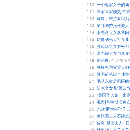
110.
一个客家女子的新
111.
温家宝家族史:书香
112.
韩媒：维持原审判
113.
吴邦国委员长夫人
114.
李先念之女李紫阳
115.
访肖劲光大将女儿肖
116.
乔冠华之女乔松都
117.
李光耀子女与李显龙
118.
周贻赓
.
个人简历网
119.
朴槿惠同父异母姐
120.
韩国前总统全斗焕
121.
毛泽东故居题匾的
122.
陆克文女儿“预知”
123.
“美国华人第一家
124.
观察|普拉博沃宣
125.
75岁斯大林孙子
126.
蒋纬国夫人石静宜邱
127.
传奇"黛薇夫人":
128.
赫鲁晓夫之子在美