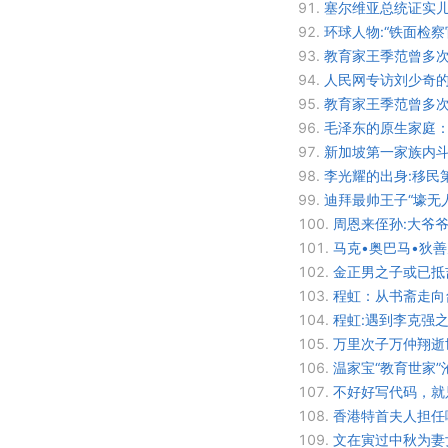
91.
塞尔维亚总统证实儿
92.
环球人物:“铁面检
93.
教育家王季范曾多次
94.
人民网专访刘少奇
95.
教育家王季范曾多次
96.
毛泽东的原生家庭：
97.
新加坡第一家族内斗
98.
李光耀的出身:移民
99.
迪拜最帅王子“壕无
100.
周恩来侄孙:大爷
101.
马克•奥巴马•狄
102.
金正男之子或已抵
103.
程虹：从书斋走向
104.
程虹:遇到李克强
105.
万里次子万仲翔逝
106.
温家宝“教育世家”
107.
不好好写代码，就
108.
香港特首夫人担任
109.
文在寅过中秋为妻