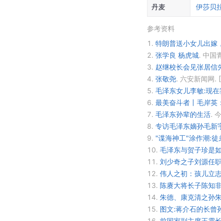
丹麦
伊莎贝拉
参考资料
1.
特朗普送小女儿出嫁
2.
张学良 杨虎城
.
中国
3.
赵继校长会见张居信
4.
张敬尧
.
六安新闻网.
5.
毛泽东女儿李敏:现在
6.
最美奋斗者丨毛岸英
7.
毛泽东孙辈的生活
.
今
8.
专访毛泽东嫡孙毛新宇
9.
"谍海神工"涂作潮:
10.
毛泽东与贺子珍是
11.
刘少奇之子刘源任职
12.
伟人之初：孩儿立
13.
陈赓大将长子陈知
14.
朱德、康克清之孙朱
15.
图文:蒋介石的长曾
16.
前国家副主席王震长