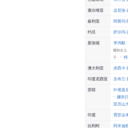
塞尔维亚
达尼洛·
叙利亚
阿斯玛·
约旦
萨尔玛·
新加坡
李鸿毅
耀的女儿
柯
子
澳大利亚
杰西卡·
印度尼西亚
吉布兰·
苏联
叶甫盖
娜杰日
亚历山
印度
贾苏达本
比利时
阿米迪