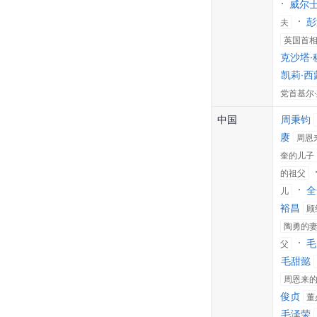
威尔
彭
夫
英国首
克沙塔·
凯莉·西
党首基尔
中国
周秉钧
赓
周恩
奎的儿子
的祖父
全
儿
裕昌
顾
陶勇的
毛
父
毛甜懿
周恩来
俊贞
董
毛泽荣