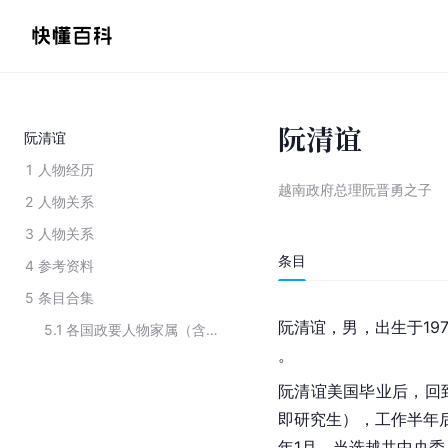
阮清谊
阮清谊
1
人物经历
越南政府总理阮晋勇之子
2
人物关系
3
人物关系
条目
4
参考资料
5
条目合集
阮清谊，男，出生于19
5.1
各国政要人物家属（含离异）
。
阮清谊
美国
毕业后，回
即研究生），工作半年
年1月，当选越共中央委