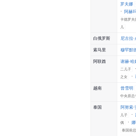
罗夫娜
阿赫玛
卡德罗夫
儿
白俄罗斯
尼古拉·
索马里
穆罕默德
阿联酋
谢赫·哈
二儿子
之女
越南
曾雪明
中央原总
泰国
阿努索·
儿子
娜
偶
泰国前