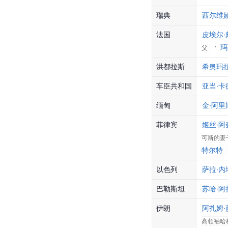
瑞典
西尔维
法国
皮埃尔·
玛
父
洪都拉斯
希奥玛
车臣共和国
亚当·卡
缅甸
金·阿里
菲律宾
姬丝·阿
可斯的妻
特尔特
以色列
萨拉·内
巴勒斯坦
苏哈·阿
伊朗
阿扎姆·
高领袖哈