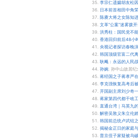
35.
李宗仁遗孀胡友松因
36.
日本前首相田中角
37.
陈赓大将之女陈知进
38.
文革“公案”迷雾拨
39.
洪秀柱：国民党不能
40.
香港回归前后48小
41.
央视记者探访春晚演
42.
韩国顶级官富二代离
43.
耿飚：永远的人民
44.
孙婉
.
孙中山故居纪
45.
蒋经国之子蒋孝严在
46.
李克强恢复高考后被
47.
开国副主席刘少奇一
48.
蒋家第四代都干啥工
49.
直通台湾｜马英九
50.
解密吴敦义朱立伦娇妻
51.
韩国前总统卢武铉
52.
揭秘金正日的家庭
53.
普京侄子家疑被乌