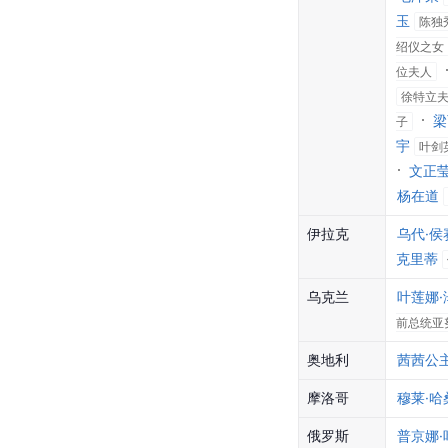
玉
陈独
绍仪之女
位夫人
徐特立
梁
子
宇
叶剑
文正
杨在道
伊拉克
乌代·侯
克里蒂
乌克兰
叶莲娜
前总统亚
奥地利
茜茜公
摩洛哥
穆莱·哈
俄罗斯
普京娜