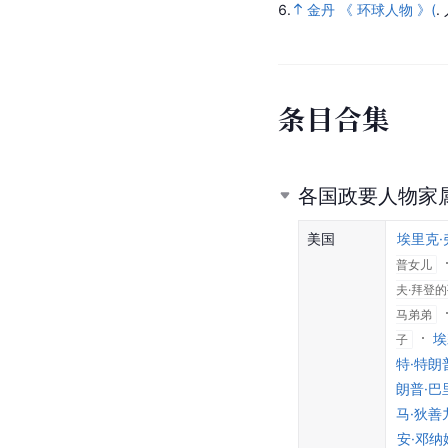
6.
金丹 《 环球人物 》(
.
条
目
合
集
各国政要人物家
美国
埃里克·
普女儿
夫·拜登
马弟弟
埃
子
特·特朗
朗普·巴
马·狄善
安·邓纳