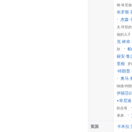
翰·肯尼
布罗斯·
杰森·
夫·拜登
福的儿子
克·林肯
帕
孙
丽安·鲁
里根
罗
·特朗普
奥马·
纳德·特
伊丽莎白
•肯尼迪
的岳母
弟弟
英国
卡米拉·