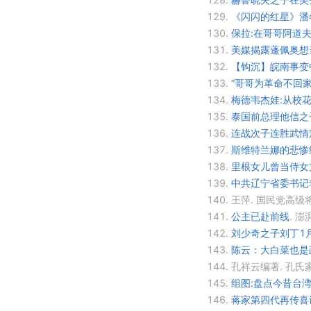
129.
《闪闪的红星》潘
130.
保拉:在哥哥阿道
131.
美媒揭露蓬佩奥想
132.
【钩沉】皖南事变
133.
“哥哥为革命不回
134.
梅德韦杰娃:从校花
135.
泰国前总理他信之
136.
连战次子连胜武情定
137.
斯维特兰娜的悲惨
138.
里根女儿曾当侍女
139.
中共辽宁省委书记
140.
王萍. 国民党高级
141.
公主已赴前线
.
澎
142.
刘少奇之子刘丁1
143.
陈云：大白菜也是
144.
孔祥云编著. 孔氏
145.
组图:盘点今昔台湾
146.
蒋家第四代再传喜