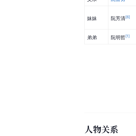
[
6
]
妹妹
阮芳清
[
1
]
弟弟
阮明哲
人
物
关
系