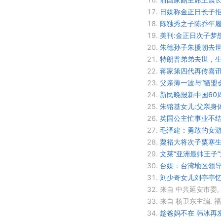
17.
日媒称金正日长子拒
18.
陈独秀之子陈乔年履
19.
美刊:金正日次子梦
20.
朱德孙子朱援朝去世
21.
特朗普弟弟去世，
22.
蒋家第四代再传喜讯
23.
父亲薄一波与“牺盟会
24.
新民晚报新中国60
25.
朱镕基女儿:父亲身
26.
英国公主忙事业不
27.
毛泽建：勇敢的女
28.
粟裕大将次子粟寒生
29.
文莱“亚洲最帅王子
30.
台媒：台湾地区领导
31.
刘少奇女儿刘亭亭忆旧
32.
来自 中共延安市委,
33.
来自 杨卫东主编.
福
34.
趁爸妈不在 韩冰再