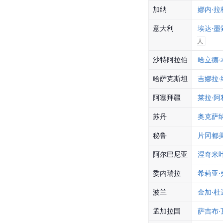
加纳
娜内·拉
意大利
埃达·墨
人
沙特阿拉伯
哈立德·
哈萨克斯坦
吉娜拉
阿塞拜疆
莱拉·阿
苏丹
奥克萨
秘鲁
片冈都
阿尔巴尼亚
涅奇米叶
委内瑞拉
希莉亚·
波兰
金加·杜
孟加拉国
萨吉布·