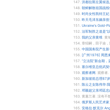
147.
洪都拉斯左翼候选
148.
朝鲜解散祖国战线
149.
时尚女性凯特王妃
150.
昨天毛泽东嫡亲曾孙
151.
Ukraine's Gold-P
152.
治军制胜之道是“
153.
我的父亲黄维
.
黄
154.
章绍嗣，田子渝，陈
155.
中国国务院产生新
156.
[广州1976] 
157.
“立法院”新会期，
158.
塞尔维亚总统武契
159.
观察者网
.
观察者.
160.
新加坡前总理87
161.
陈云之女陈伟华:
162.
邓颖超父亲邓廷忠
163.
黄蕙兰著. 没有不
164.
俄罗斯人民艺术家
165.
安格拉·默克尔 Angel