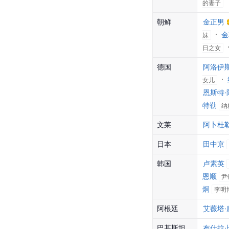
的妻子
朝鲜
金正男
金
妹
日之女
德国
阿洛伊斯
女儿
恩斯特
特勒
纳
文莱
阿卜杜勒
日本
田中京
韩国
卢素英
恩顺
尹
炯
李明
阿根廷
艾薇塔·
巴基斯坦
布什拉·