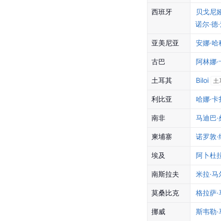
西班牙
贝戈尼
诺尔·德
亚美尼亚
安娜·哈
古巴
阿林娜·
土耳其
Biloi
土
利比亚
哈娜·卡
南非
马迪巴·
柬埔寨
诺罗敦·
埃及
阿卜杜拉
南斯拉夫
米拉·马
莫桑比克
格拉萨·
挪威
斯韦勒·