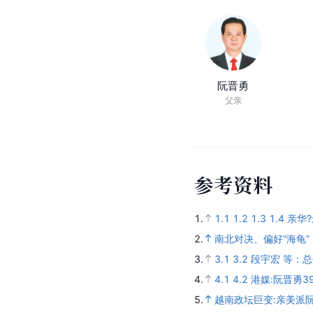
阮晋勇
父亲
参
考
资
料
1.
1.1
1.2
1.3
1.4
亲华
2.
南北对决、偏好“海龟
3.
3.1
3.2
段宇宏 等：
4.
4.1
4.2
港媒:阮晋勇
5.
越南政坛巨变:亲美派