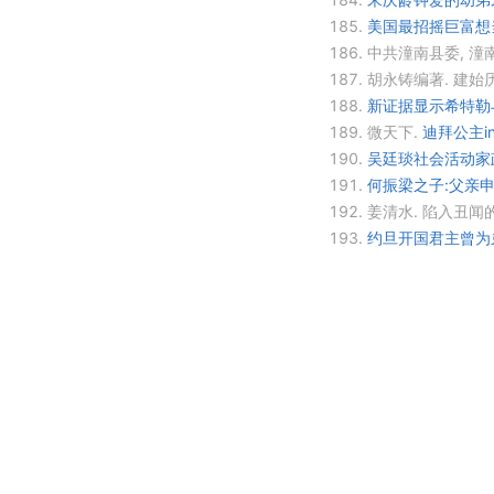
185.
美国最招摇巨富想当
186.
中共潼南县委, 潼
187.
胡永铸编著.
建始
188.
新证据显示希特勒
189.
微天下.
迪拜公主i
190.
吴廷琰社会活动家
191.
何振梁之子:父亲申
192.
姜清水.
陷入丑闻
193.
约旦开国君主曾为