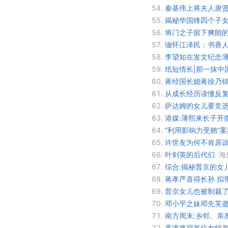
54.
秦基伟上将夫人唐贤
55.
揭秘华国锋四个子女
56.
将门之子留下爽朗的
57.
缅怀江泽民：书香
58.
李望知在发文纪念薄
59.
纸短情长|那一抹中
60.
蒋经国长媳蒋徐乃锦
61.
从成长经历读懂反
62.
萨达姆的女儿要竞
63.
港媒:薄熙来长子开
64.
“利用影响力受贿”
65.
许世友为何不肯原
66.
叶剑英的后代们
.
海
67.
综合:揭秘普京的女
68.
蒋孝严喜得长孙 拟
69.
普京女儿也被制裁了.
70.
邓小平之妹邓先芙逝
71.
南方周末:乡邻、亲
72.
香港将迎首位女特首