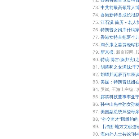
73.
中共前最高领导人博
74.
香港新特首成长很励
75.
江石溪 简历 - 名人
76.
特朗普女婿库什纳
77.
香港女特首把两个
78.
周永康之妻贾晓晔获
79.
新京报
.
新京报网.
[
80.
特稿:博古(秦邦宪)
81.
胡耀邦之女满妹:千
82.
胡耀邦诞辰百年座
83.
美媒：特朗普姐姐在
84.
罗斌, 王海山主编.
85.
露笑科技董事李亚
86.
孙中山先生孙女孙穗
87.
美国副总统拜登母亲
88.
“外交奇才”顾维钧的
89.
【浔图·地方文献连
90.
海内外人士共论“孙