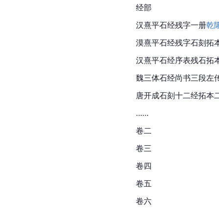
经部
汉熹平石经残字一册
乾
漠熹平石经残字石刻拓
汉熹平石经序表残石拓
魏三体石经尚书三段左
唐开成石刻十二经拓本
……
卷二
卷三
卷四
卷五
卷六