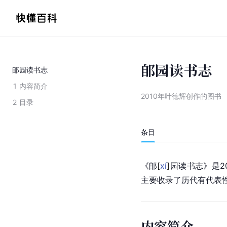
郋园读书志
郋园读书志
1
内容简介
2010年叶德辉创作的图书
2
目录
条目
《
郋
[
xí
]
园读书志》是20
主要收录了历代有代表
内容简介