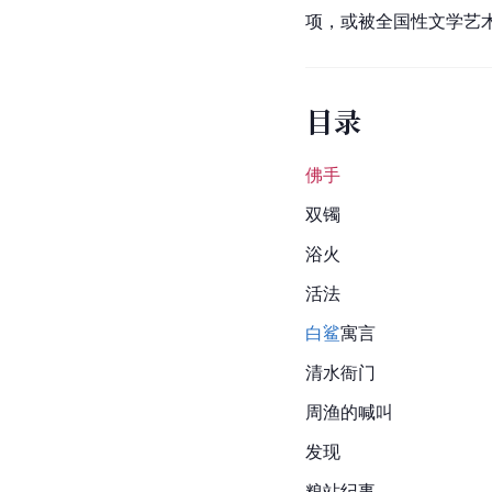
项，或被全国性文学艺
目录
佛手
双镯
浴火
活法
白鲨
寓言
清水衙门
周渔的喊叫
发现
粮站纪事