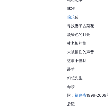
林雅
伯乐
传
寻找妻子古菜花
淡绿色的月亮
林老板的枪
未被捅伤的声音
这事不怪我
装羊
幻想先生
母亲
附：
福建省
1999-20
后记