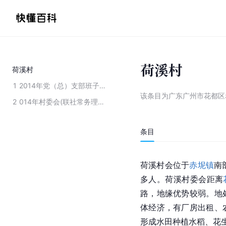
荷溪村
荷溪村
1
2014年党（总）支部班子成员情况及分工
该条目为
广东广州市花都区
2
014年村委会(联社常务理事会)组成及分工
条目
荷溪村会位于
赤坭镇
南
多人。荷溪村委会距离
路，地缘优势较弱。地
体经济，有厂房出租、
形成水田种植水稻、花