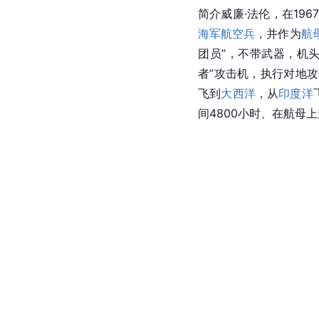
简介威廉·法伦，在196
海军航空兵
，并作为
航
团员”，不带武器，机
者”攻击机，执行对地
飞到
大西洋
，从
印度洋
间4800小时、在航母上