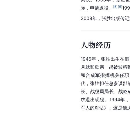
[
8
]
[
6
]
际，申请退役。
1
2008年，张胜出版传
人物经历
1945年，张胜出生在
月就和母亲一起被转移
和合成军指挥机关任职
代，张胜担任总参谋部战
长、战役局局长、战略
求退出现役。1994年
军人的对话》，这是他历