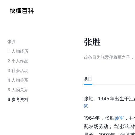
张胜
张胜
1
人物经历
该条目为
张爱萍将军之子
，
2
个人作品
3
社会活动
条目
4
人物关系
5
人物关系
张胜，1945年出生于
6
参考资料
[
8
]
1964年，张胜
参军
，并
配农场劳动；当过5年
局长。1993年，张