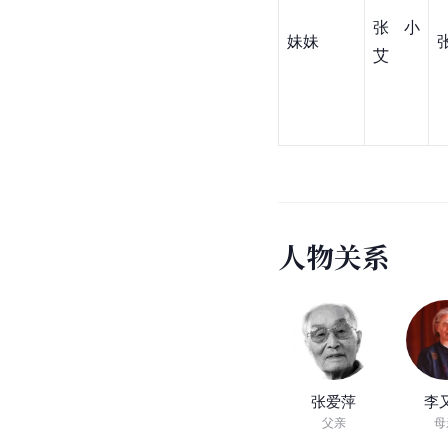
张小
妹妹
艾
人
物
关
系
张爱萍
李
父亲
母