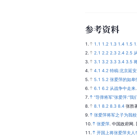
参
考
资
料
1.
1.1
1.2
1.3
1.4
1.5
1
2.
2.1
2.2
2.3
2.4
2.5
3.
3.1
3.2
3.3
3.4
3.5
4.
4.1
4.2
特稿:北京延
5.
5.1
5.2
张爱萍的如皋情
6.
6.1
6.2
从战争中走来
7.
“导弹将军”张爱萍:“
8.
8.1
8.2
8.3
8.4
张胜
9.
张爱萍将军之子为我校
10.
张爱萍
.
中国政府网.
11.
开国上将张爱萍夫人李