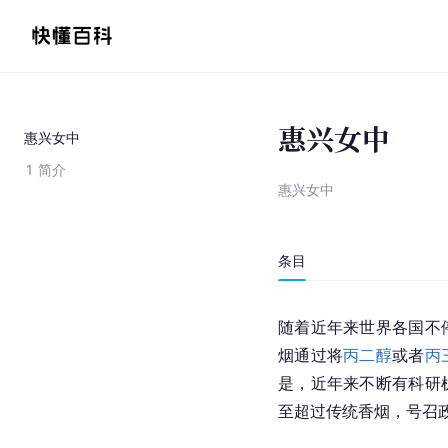
惠兴女中
惠兴女中
1
简介
惠兴女中
条目
随着近年来世界各国不
烟通过将
丙二醇
或者
丙
是，近年来不断有科研
至超过传统香烟，号召