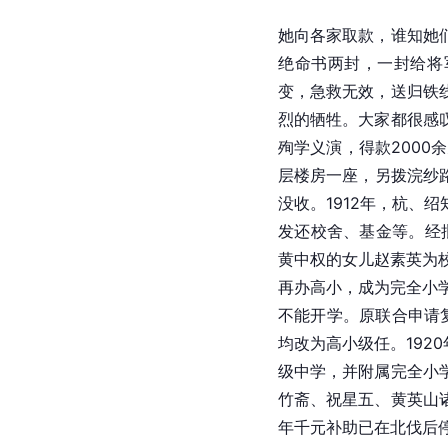
她向各家取款，谁知她
绝命书两封，一封给将
变，急救无效，送归铁
烈的牺牲。大家都很感
殉学义演，得款2000
层楼房一座，另拨浣纱路
没收。1912年，杭、绍
发还校舍、基金等。经
黄中权的女儿赵素英为
再办高小，成为完全小
不能开学。原联合申请
均改为高小级任。192
级中学，并附属完全小
竹斋、祝星五、黄英山
年千元补助已在
北伐
后