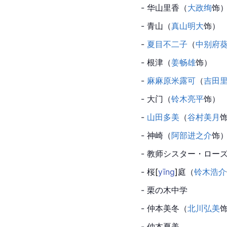
- 华山里香（
大政绚
饰
- 青山（
真山明大
饰）
- 
夏目不二子
（
中别府
- 根津（
姜畅雄
饰）
- 
麻麻原米露可
（
吉田
- 大门（
铃木亮平
饰）
- 
山田多美
（
谷村美月
- 神崎（
阿部进之介
饰
- 教师シスター・ロー
- 
桜
[
yīng
]
庭（
铃木浩介
- 栗の木中学
- 仲本美冬（
北川弘美
- 仲本夏美