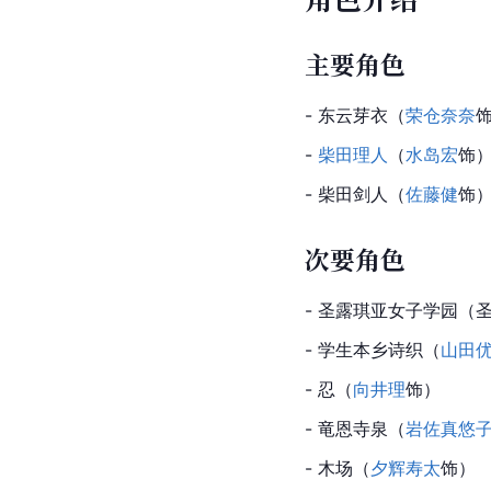
主要角色
- 东云芽衣（
荣仓奈奈
- 
柴田理人
（
水岛宏
饰
- 柴田剑人（
佐藤健
饰
次要角色
- 圣露琪亚女子学园（
- 学生本乡诗织（
山田
- 忍（
向井理
饰）
- 竜恩寺泉（
岩佐真悠
- 木场（
夕辉寿太
饰）