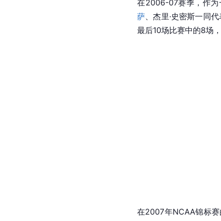
在2006-07赛季，
萨
、
杰里·史密斯
一同代
最后10场比赛中的8场
在2007年NCAA锦标