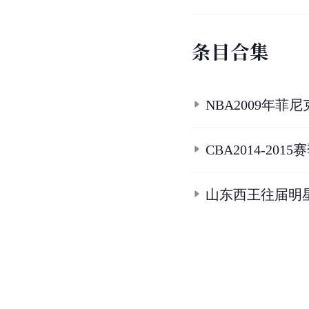
条
目
合
集
NBA2009年
CBA2014-2
山东西王往届明