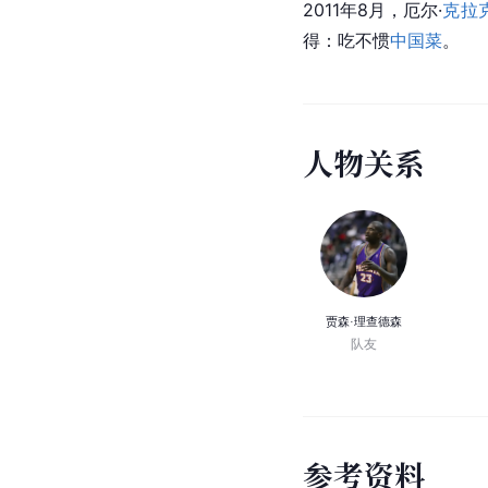
2011年8月，厄尔·
克拉
得：吃不惯
中国菜
。
人
物
关
系
贾森·理查德森
队友
参
考
资
料