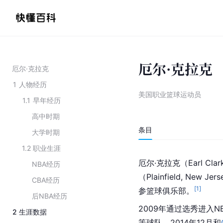
厄尔·克拉克
厄尔·克拉克
1
人物经历
美国职业篮球运动员
1.1
早年经历
高中时期
条目
大学时期
1.2
职业生涯
厄尔·克拉克（Earl Cl
NBA经历
（Plainfield, N
CBA经历
[
1
]
参篮球俱乐部。
后NBA经历
2009年通过选秀进入N
2
生涯数据
等球队。2014年12月和