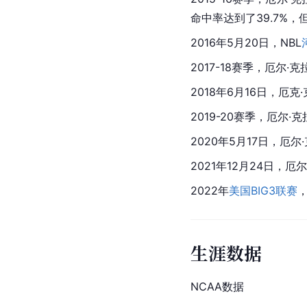
命中率达到了39.7%，
2016年5月20日，NBL
2017-18赛季，厄尔·
2018年6月16日，厄克
2019-20赛季，厄尔·
2020年5月17日，
2021年12月24日，
2022年
美国BIG3联赛
，
生涯数据
NCAA数据