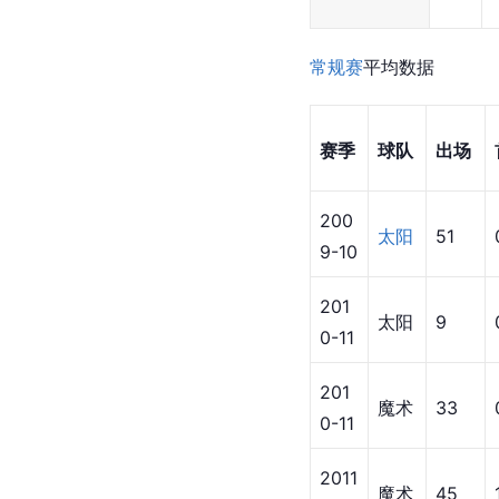
常规赛
平均数据
赛季
球队
出场
200
太阳
51
9-10
201
太阳
9
0-11
201
魔术
33
0-11
2011
魔术
45