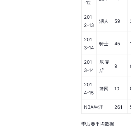
-12
201
湖人
59
2-13
201
骑士
45
3-14
201
尼克
9
3-14
斯
201
篮网
10
4-15
NBA生涯
261
季后赛平均数据