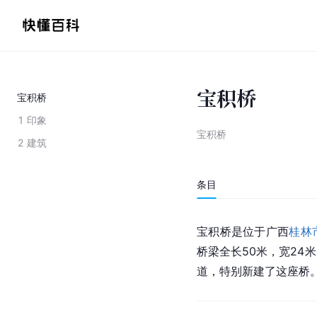
宝积桥
宝积桥
1
印象
宝积桥
2
建筑
条目
宝积桥是位于广西
桂林
桥梁全长50米，宽24
道，特别新建了这座桥