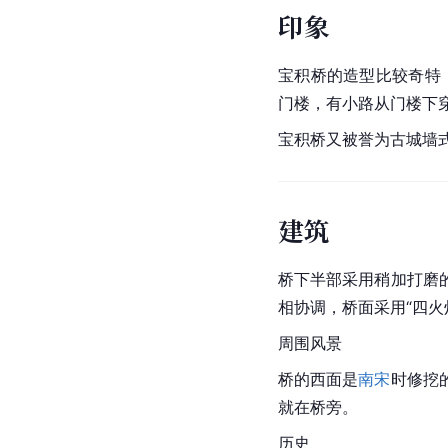
印象
宝积桥的造型比较奇特
门楼，有小路从门楼下
宝积桥又被誉为古城墙
建筑
桥下半部采用稍加打磨
相协调，桥面采用“四
周围风景
桥的西面是
南宋
时修挖
就在桥旁。
历史