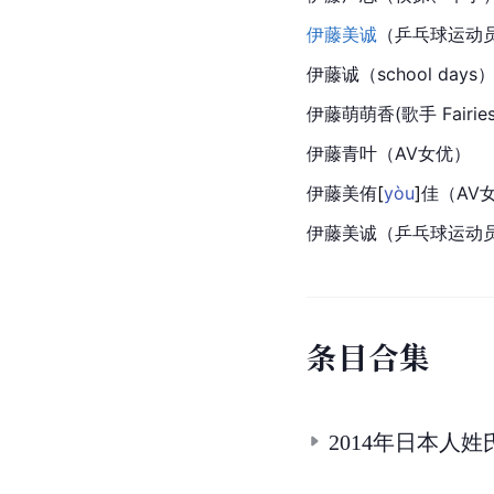
伊藤美诚
（乒乓球运动
伊藤诚
（school days
伊藤萌萌香
(歌手 
Fairie
伊藤青叶
（AV女优）
伊藤美
侑
[
yòu
]
佳（AV
伊藤美诚（乒乓球运动
条
目
合
集
2014年日本人姓