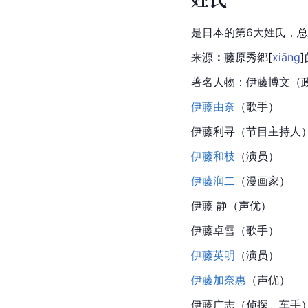
是日本的第6大姓氏，总人
来源
：
藤原秀
郷
[
xiāng
]
著名人物：
伊藤博文
（
伊藤由奈
（歌手）
伊藤利寻（节目主持人
伊藤和枝
（演员）
伊藤润二
（漫画家）
伊藤 静（声优）
伊藤卓雪（歌手）
伊藤英明
（演员）
伊藤加奈惠
（声优）
伊藤广志（侦探、车手