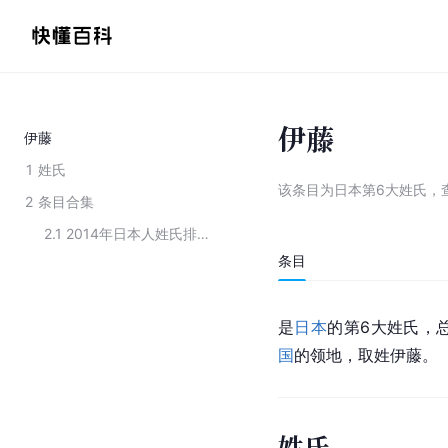
伊藤
伊藤
1
姓氏
该条目为
日本第6大姓氏
，
2
条目合集
2.1
2014年日本人姓氏排名TOP10
条目
是
日本
的第6大姓氏，总
国
的领地，取姓伊藤。
姓氏