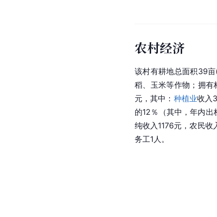
农村经济
该村有耕地总面积39亩(
稻、玉米等作物；拥有
元，其中：
种植业
收入
的12％（其中，年内出
纯收入1176元，农民
务工1人。