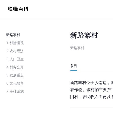
新路寨村
新路寨村
1
村情概况
新路寨村
2
农村经济
3
人口卫生
条目
4
村务公开
5
发展重点
新路寨村位于乡南边，国
6
文化教育
农作物。该村的主要产
7
基础设施
困村，农民收入主要以